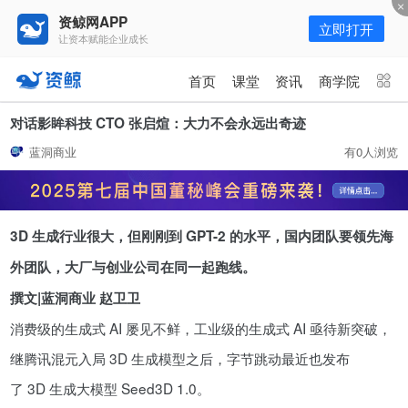
资鲸网APP
立即打开
让资本赋能企业成长
更多频道
点击进入频道
首页
课堂
资讯
商学院
资讯
课堂
直播
商学院
对话影眸科技 CTO 张启煊：大力不会永远出奇迹
蓝洞商业
有0人浏览
报告
人才猎聘
政府园区
行业峰会
为你推荐
更多
3D 生成行业很大，但刚刚到 GPT-2 的水平，国内团队要领先海
资鲸精选 | 127页PPT，读懂复
星、平安、腾讯、比亚迪、碧桂园
外团队，大厂与创业公司在同一起跑线。
等66位超级商业巨头未来产业布
11-01
撰文|蓝洞商业 赵卫卫
局！（非常值得收藏！）
消费级的生成式 AI 屡见不鲜，工业级的生成式 AI 亟待新突破，
年入百万，也不一定能看懂“商业
继腾讯混元入局 3D 生成模型之后，字节跳动最近也发布
模式”！推荐收藏！
了 3D 生成大模型 Seed3D 1.0。
08-02