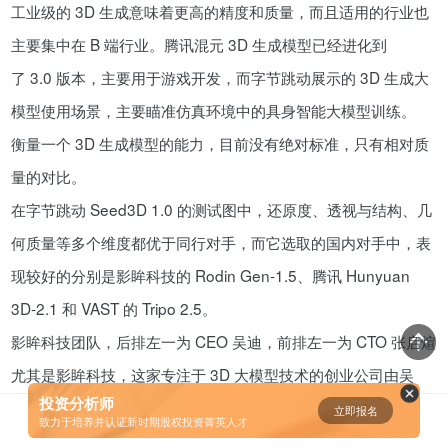
工业级的 3D 生成意味着更高的精度和质量，而且适用的行业也
资鲸精选 | 小米同股不同权的股权
主要集中在 B 端行业。腾讯混元 3D 生成模型已经进化到
设计和雷军对公司的控制权
了 3.0 版本，主要用于游戏开发，而字节跳动展示的 3D 生成大
08-23
模型使用场景，主要瞄准仿真环境中的具身智能大模型训练。
衡量一个 3D 生成模型的能力，目前没有绝对标准，只有相对质
腾讯与马化腾：腾讯五虎是如何分
配股权的
量的对比。
08-01
在字节跳动 Seed3D 1.0 的测试图中，还原度、透视与结构、几
何质量等多个维度都优于同行对手，而它选取的国内对手中，表
资鲸精选 | 迈瑞医疗上市：是王者
现较好的分别是影眸科技的 Rodin Gen-1.5、腾讯 Hunyuan
归来，还是“毒角兽”降临？
3D-2.1 和 VAST 的 Tripo 2.5。
09-29
影眸科技团队，后排左一为 CEO 吴迪，前排左一为 CTO 张启煊
尤其是影眸科技，这家专注于 3D 大模型技术的创业公司由吴
资鲸精选 | 一个一级市场投资人的
思维框架
投资分析师
迪、张启煊等人于 2020 年创立，去年 A 轮融资时，影眸科技的
立即报名
0
[]
致力于培养并认证新时期股权投资菁英人才
09-11
主要产品 Rodin 用 45 天就拿到了 100 万美元 ARR，字节跳动