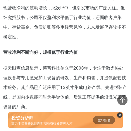
现营收净利的波动增长，此次IPO，也引发市场的广泛关注。但
资鲸精选 | 小米同股不同权的股权
细究招股书，公司不仅盈利水平低于行业均值，还面临客户集
设计和雷军对公司的控制权
中、存货高企、负债扩张等多重经营风险，未来发展仍存较多不
08-23
确定性。
腾讯与马化腾：腾讯五虎是如何分
配股权的
营收净利不断向好，规模低于行业均值
08-01
据天眼查信息显示，莱普科技创立于2003年，专注于激光热处
资鲸精选 | 迈瑞医疗上市：是王者
理设备与专用激光加工设备的研发、生产和销售，并提供配套技
归来，还是“毒角兽”降临？
术服务。其产品已广泛应用于12英寸集成电路产线、先进封装产
09-29
线，是国内少数能同时为半导体前、后道工序提供前沿激光工艺
设备的厂商。
资鲸精选 | 一个一级市场投资人的
思维框架
投资分析师
立即报名
0
[]
从财务数据来看，最近三年，莱普科技业绩呈现“波动上升”态
致力于培养并认证新时期股权投资菁英人才
09-11