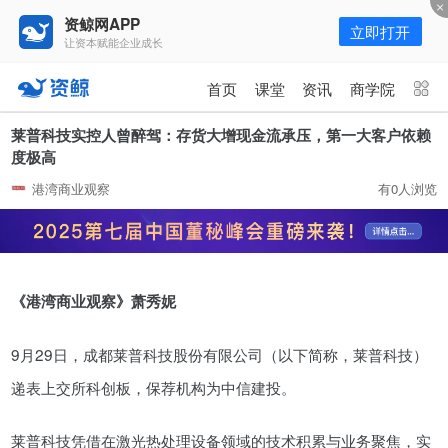
资鲸网APP
立即打开
让资本赋能企业成长
更多频道
点击进入频道
首页
课堂
资讯
商学院
资讯
课堂
直播
商学院
莱普科技实控人曾醉驾：存货大增现金流承压，第一大客户依赖
度极高
报告
人才猎聘
政府园区
行业峰会
港湾商业观察
有0人浏览
为你推荐
更多
资鲸精选 | 127页PPT，读懂复
星、平安、腾讯、比亚迪、碧桂园
《港湾商业观察》萧秀妮
等66位超级商业巨头未来产业布
11-01
局！（非常值得收藏！）
9月29日，成都莱普科技股份有限公司（以下简称，莱普科技）
年入百万，也不一定能看懂“商业
递表上交所科创板，保荐机构为中信建投。
模式”！推荐收藏！
08-02
莱普科技凭借在激光热处理设备领域的技术积累与业务聚焦，实