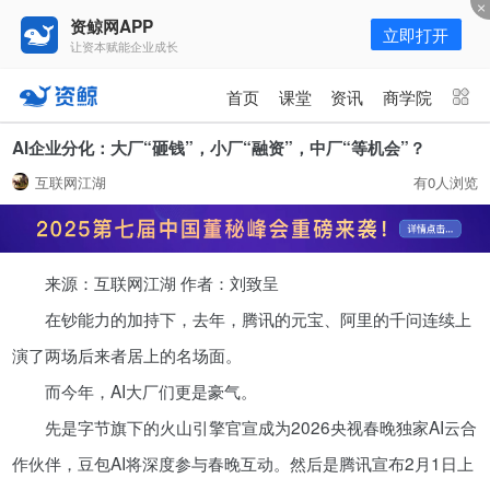
资鲸网APP
立即打开
让资本赋能企业成长
更多频道
点击进入频道
首页
课堂
资讯
商学院
资讯
课堂
直播
商学院
AI企业分化：大厂“砸钱”，小厂“融资”，中厂“等机会”？
互联网江湖
有0人浏览
报告
人才猎聘
政府园区
行业峰会
为你推荐
更多
来源：互联网江湖 作者：刘致呈
年入百万，也不一定能看懂“商业
模式”！推荐收藏！
在钞能力的加持下，去年，腾讯的元宝、阿里的千问连续上
08-02
演了两场后来者居上的名场面。
而今年，AI大厂们更是豪气。
资鲸精选 | 又来一头独角兽！全球
先是字节旗下的火山引擎官宣成为2026央视春晚独家AI云合
排名第一，年营收170亿，业绩增
速堪称疯狂！
作伙伴，豆包AI将深度参与春晚互动。然后是腾讯宣布2月1日上
10-16