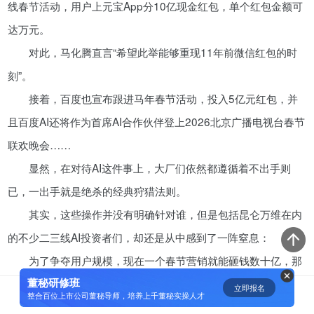
线春节活动，用户上元宝App分10亿现金红包，单个红包金额可
资鲸精选 | 一分钟简单粗暴秒懂“科
达万元。
创板”
对此，马化腾直言“希望此举能够重现11年前微信红包的时
11-07
刻”。
接着，百度也宣布跟进马年春节活动，投入5亿元红包，并
短视频用户规模超2.4亿 商业模式
且百度AI还将作为首席AI合作伙伴登上2026北京广播电视台春节
仍处于探索当中
联欢晚会……
07-24
显然，在对待AI这件事上，大厂们依然都遵循着不出手则
腾讯与马化腾：腾讯五虎是如何分
已，一出手就是绝杀的经典狩猎法则。
配股权的
其实，这些操作并没有明确针对谁，但是包括昆仑万维在内
08-01
的不少二三线AI投资者们，却还是从中感到了一阵窒息：
为了争夺用户规模，现在一个春节营销就能砸钱数十亿，那
资鲸精选 | IPO并购案例深度解读-
从富士康、明匠智能、Daintree说
董秘研修班
么等到AI商业模式明了的那一天，谁又能顶得住大厂们的进攻？
立即报名
0
[]
起
整合百位上市公司董秘导师，培养上千董秘实操人才
09-14
这个春节过后，AI中厂们是不是该重新思考一下自身在AI行