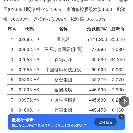
团(01608.HK)涨幅+45.450%、麦迪森控股股权(08560.HK)涨
资鲸精选 | 迈瑞医疗上市：是王者
归来，还是“毒角兽”降临？
幅+38.300%、万裕科技(00894.HK)涨幅+36.430%。
09-29
序号
代码
名称
涨跌额(%)
最新价
1
02685.HK
量化派
+111.260
23.640
短视频用户规模超2.4亿 商业模式
2
00532.HK
王氏港建国际(集团)
+77.590
1.030
仍处于探索当中
3
02553.HK
首钢朗泽
+62.580
34.240
07-24
4
02956.HK
中国健康科技股权
+60.000
0.032
腾讯与马化腾：腾讯五虎是如何分
5
00368.HK
德合集团
+48.370
2.270
配股权的
6
01808.HK
企展控股
+46.890
2.600
08-01
7
09978.HK
方圆生活服务
+45.630
0.233
8
01608.HK
伟能集团
+45.450
0.160
资鲸精选 | Airbnb天使轮融资BP只
有这14页，但足以打动投资人
9
08560.HK
麦迪森控股股权
+38.300
0.065
董秘研修班
立即报名
0
[]
整合百位上市公司董秘导师，培养上千董秘实操人才
11-21
10
00894.HK
万裕科技
+36.430
7.340