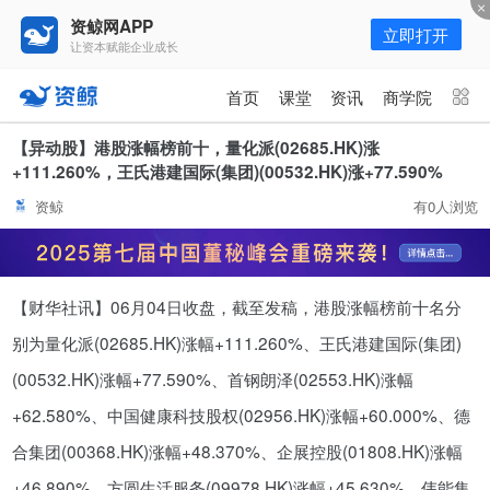
资鲸网APP
立即打开
让资本赋能企业成长
更多频道
点击进入频道
首页
课堂
资讯
商学院
资讯
课堂
直播
商学院
【异动股】港股涨幅榜前十，量化派(02685.HK)涨
+111.260%，王氏港建国际(集团)(00532.HK)涨+77.590%
报告
人才猎聘
政府园区
行业峰会
资鲸
有0人浏览
为你推荐
更多
资鲸精选 | 127页PPT，读懂复
【财华社讯】06月04日收盘，截至发稿，港股涨幅榜前十名分
星、平安、腾讯、比亚迪、碧桂园
等66位超级商业巨头未来产业布
别为量化派(02685.HK)涨幅+111.260%、王氏港建国际(集团)
11-01
局！（非常值得收藏！）
(00532.HK)涨幅+77.590%、首钢朗泽(02553.HK)涨幅
年入百万，也不一定能看懂“商业
+62.580%、中国健康科技股权(02956.HK)涨幅+60.000%、德
模式”！推荐收藏！
合集团(00368.HK)涨幅+48.370%、企展控股(01808.HK)涨幅
08-02
+46.890%、方圆生活服务(09978.HK)涨幅+45.630%、伟能集