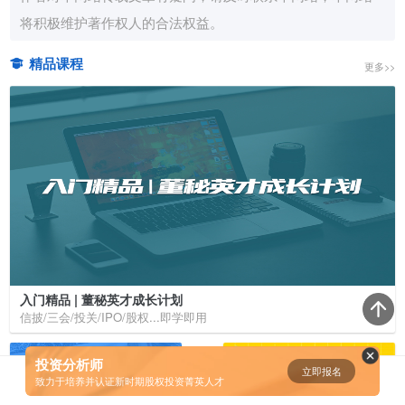
将积极维护著作权人的合法权益。
资鲸精选 | 迈瑞医疗上市：是王者
归来，还是“毒角兽”降临？
精品课程
更多>>
09-29
短视频用户规模超2.4亿 商业模式
仍处于探索当中
07-24
腾讯与马化腾：腾讯五虎是如何分
配股权的
08-01
入门精品 | 董秘英才成长计划
信披/三会/投关/IPO/股权...即学即用
资鲸精选 | Airbnb天使轮融资BP只
有这14页，但足以打动投资人
投资分析师
立即报名
0
[]
致力于培养并认证新时期股权投资菁英人才
11-21