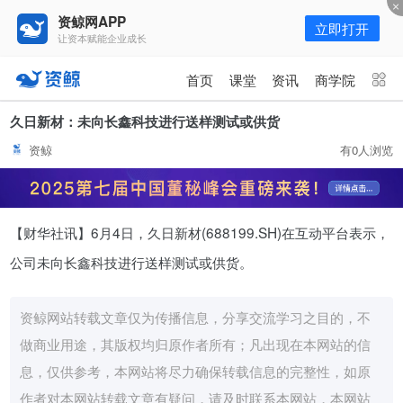
资鲸网APP
立即打开
让资本赋能企业成长
更多频道
点击进入频道
首页
课堂
资讯
商学院
资讯
课堂
直播
商学院
久日新材：未向长鑫科技进行送样测试或供货
资鲸
有0人浏览
报告
人才猎聘
政府园区
行业峰会
为你推荐
更多
【财华社讯】6月4日，久日新材(688199.SH)在互动平台表示，
资鲸精选 | 127页PPT，读懂复
星、平安、腾讯、比亚迪、碧桂园
公司未向长鑫科技进行送样测试或供货。
等66位超级商业巨头未来产业布
11-01
局！（非常值得收藏！）
资鲸网站转载文章仅为传播信息，分享交流学习之目的，不
年入百万，也不一定能看懂“商业
做商业用途，其版权均归原作者所有；凡出现在本网站的信
模式”！推荐收藏！
息，仅供参考，本网站将尽力确保转载信息的完整性，如原
08-02
作者对本网站转载文章有疑问，请及时联系本网站，本网站