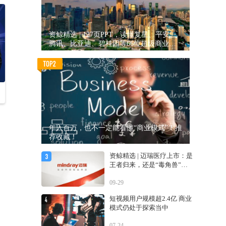
资鲸精选 | 127页PPT，读懂复星、平安、
腾讯、比亚迪、碧桂园等66位超级商业巨
头未来产业布局！（非常值得收藏！）
年入百万，也不一定能看懂“商业模式”！推
荐收藏！
资鲸精选 | 迈瑞医疗上市：是
王者归来，还是“毒角兽”降
临？
09-29
短视频用户规模超2.4亿 商业
模式仍处于探索当中
07-24