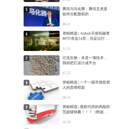
腾讯与马化腾：腾讯五虎是
如何分配股权的
08-01
资鲸精选 | Airbnb天使轮融资
BP只有这14页，但足以打动
投资人
11-21
亿兆生物：本是一项技术，
我却把它设计成平台
07-25
资鲸精选 | 一个一级市场投资
人的思维框架
09-11
资鲸精选 | 股权代持的风险防
范超级锦囊！！！（附超经
典案例！！）
10-26