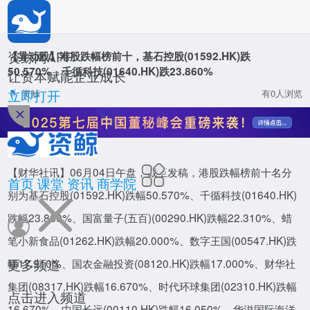
*
公司名称
*
姓名
资鲸网APP
【异动股】港股跌幅榜前十，基石控股(01592.HK)跌
50.570%，千循科技(01640.HK)跌23.860%
让资本赋能企业成长
*
职位
立即打开
资鲸
有0人浏览
资鲸网
*
手机号码
【财华社讯】06月04日午盘，截至发稿，港股跌幅榜前十名分
*
验证码
首页
课堂
资讯
商学院
别为基石控股(01592.HK)跌幅50.570%、千循科技(01640.HK)
跌幅23.860%、国富量子(五百)(00290.HK)跌幅22.310%、蜡
确定
董秘研修班
笔小新食品(01262.HK)跌幅20.000%、数字王国(00547.HK)跌
整合百位上市公司董秘导师，培养上千董秘实操人才
更多频道
幅17.910%、国农金融投资(08120.HK)跌幅17.000%、财华社
活动
立即报名
集团(08317.HK)跌幅16.670%、时代环球集团(02310.HK)跌幅
点击进入频道
16.670%、中国长远(00110.HK)跌幅16.050%、华滋国际海洋