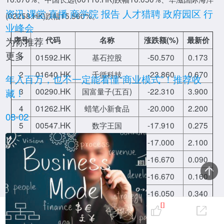
资讯
课堂
直播
商学院
报告
人才猎聘
政府园区
行
(02258.HK)跌幅15.560%。
业峰会
序号
代码
名称
涨跌额(%)
最新价
为你推荐
更多
1
01592.HK
基石控股
-50.570
0.173
2
01640.HK
千循科技
-23.860
0.670
报告
年入百万，也不一定能看懂“商业模式”！推荐收
3
00290.HK
国富量子(五百)
-22.310
3.900
藏！
4
01262.HK
蜡笔小新食品
-20.000
2.200
08-02
5
00547.HK
数字王国
-17.910
0.275
6
08120.HK
国农金融投资
-17.000
2.100
7
08317.HK
财华社集团
-16.670
0.090
8
02310.HK
时代环球集团
-16.670
0.160
直播
9
00110.HK
中国长远
-16.050
0.340
0
[]
10
02258.HK
华滋国际海洋
-15.560
0.380