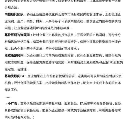
并购整合等需要核定资产价值的情况，就需要这类机构服务，以此保障企业资产运作
合规合法；
内控顾问团队：
协助企业搭建并优化符合资本市场标准的内控管理体系，全面梳理企
业采购、生产、销售、财务、人事等各个环节的内控流程，整改企业内控存在的缺陷
问题，让企业能够达到IPO内控规范的审核标准；
募投可研咨询顾问：
针对企业上市募资的投资项目，开展全面的市场调研、可行性分
析和风险评估工作，编写专业的项目可行性研究报告，保障企业募资投资项目合理合
规，贴合企业主营业务发展，符合交易所的审核要求；
股权激励
顾问：
为企业设计上市前的股权激励方案，优化企业股权架构，搭建合规的
期权管理制度，保障激励方案能够落地实施，同时兼顾员工激励效果和企业IPO股权的
稳定性、合规性；
募融资顾问
FA
：
企业如果在上市前有首轮融资需求，这类机构可以帮助企业对接投资
机构，设计合理的融资方案，把控融资流程和合作条款，助力企业完成上市前的资本
储备工作。
......
（
小广告：
董秘俱乐部长期深耕募投可研、股权激励、FA融资等相关服务领域，团队
具备成熟的项目实操经验，能够为企业提供一站式的专业解决方案，有相关服务需求
均可随时咨询对接。）