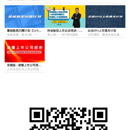
董秘新星闪耀计划【32小时直播课程】
科创板拟上市企业培训——上市过程问题解决：科创板上市的法律事务
企业IPO上市通关计划
连续直播，每月4场，一共16场，每场2小时，互动答疑！
基小律——IPO系列课程
16节课程，聚焦全面注册制IPO实务及重点问题，特邀上市董秘、行业大咖进行系统解析。
音频版 | 读懂上市公司报告（全40节）
人们往往以为上市公司报告就是一些枯燥的数字，殊不知里面其实蕴藏了许多秘密。它可以告诉你企业的资产是多少，企业欠了多少债，企业赚了多少钱，企业还有多少钱(现金)等核心秘密。