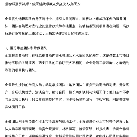
董秘研修班讲师：锦天城
律师事务所
合伙人-孙民方
企业优先选择深耕自身所属行业、拥有大量同赛道、同板块上市成功案例的服务团
队，团队会熟悉对应行业的监管政策和审核重点，能够精准预判项目潜在问题，高效
解决行业常见的上市难点，大幅加快IPO项目的推进速度。
3、区分承揽团队和承做团队
企业挑选券商时，往往忽视券商内部承揽团队和承做团队的差异；这是多数上市项目
推进不顺的关键原因，两支团队的工作职责各不相同，企业分清二者职能，才能选到
靠谱的项目执行团队。
企业最先接触的券商人员，就是承揽团队；这支团队主要负责前期沟通对接、开发客
户、介绍机构优势、洽谈合作、签订合同，擅长商务谈判与沟通工作；他们基本不参
与后续项目执行，只负责前期签约事宜，很少接触资料编写、申报审核、问题整改等
具体项目工作。
承做团队则全权负责企业上市全流程的落地工作，全程跟进企业上市的整个过程；团
队人员常驻项目现场，负责合规排查、材料撰写、监管答疑、对接核查、协调合作机
构等核心工作；项目的推进速度、材料质量和问题处理效果，都由执行团队的实操能