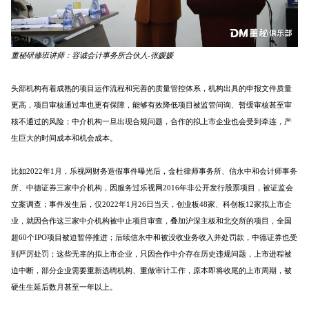
董秘研修班讲师：容诚会计事务所合伙人-张媛媛
头部机构有着成熟的项目运作流程和完善的质量管控体系，机构出具的申报文件质量
更高，项目审核通过率也更有保障，能够有效降低项目被监管问询、暂缓审核甚至审
核不通过的风险；中介机构一旦出现合规问题，合作的拟上市企业也会受到牵连，产
生巨大的时间成本和机会成本。
比如2022年1月，乐视网财务造假事件曝光后，金杜律师事务所、信永中和会计师事务
所、中德证券三家中介机构，因服务过乐视网2016年非公开发行股票项目，被证监会
立案调查；事件发生后，仅2022年1月26日当天，创业板48家、科创板12家拟上市企
业，就因合作这三家中介机构被中止项目审查，叠加沪深主板和北交所的项目，全国
超60个IPO项目被迫暂停推进；后续信永中和被没收业务收入并处罚款，中德证券也受
到严厉处罚；这些无辜的拟上市企业，只因合作中介存在历史违规问题，上市进程被
迫中断，部分企业需要重新选聘机构、重做审计工作，原本即将收尾的上市周期，被
硬生生延后数月甚至一年以上。