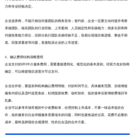
力和专业经验决定。
企业选券商，不能只相信对接团队的商务宣传；签约前，企业一定要主动对接并考察
承做团队，核实团队的行业经验、上市案例、人员稳定性和实操能力；很多头部券商
对接拓客能力突出，但部分执行团队实操经验不足，容易出现项目推进慢、整改不彻
底、回复质量差等问题，直接耽误企业的上市进度。
4、确认费用结构清晰透明
企业支付的IPO中介服务费用，需要遵循透明化、规范化的基本原则。经双方友好协商
确定，可以根据项目进度分节点支付。
企业合作前，要提前和机构确认费用明细、付款时间节点、具体服务范围、后续增值
服务内容以及违约追责条款，杜绝隐形收费、临时加价、低价接单后新增收费项目等
乱象。
企业可以参考市场常规的中介收费标准，合理控制上市成本，不要一味追求低价合
作，低价服务往往会伴随服务质量缩水的问题，同时也避免溢价过高、花费不必要的
成本，最终选择报价合规透明、性价比合适的合作方案。