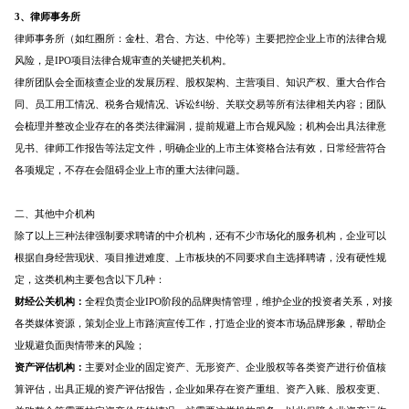
3、
律师事务所
资鲸精选 | 详解阿里巴巴合伙人制
律师事务所（如红圈所：金杜、君合、方达、中伦等）主要把控企业上市的法律合规
度 看马云如何用5%的股份控制公
司
风险，是IPO项目法律合规审查的关键把关机构。
09-06
律所团队会全面核查企业的发展历程、股权架构、主营项目、知识产权、重大合作合
同、员工用工情况、税务合规情况、诉讼纠纷、关联交易等所有法律相关内容；团队
会梳理并整改企业存在的各类法律漏洞，提前规避上市合规风险；机构会出具法律意
见书、律师工作报告等法定文件，明确企业的上市主体资格合法有效，日常经营符合
各项规定，不存在会阻碍企业上市的重大法律问题。
二、其他中介机构
除了以上三种法律强制要求聘请的中介机构，还有不少市场化的服务机构，企业可以
根据自身经营现状、项目推进难度、上市板块的不同要求自主选择聘请，没有硬性规
定，这类机构主要包含以下几种：
财经公关机构：
全程负责企业IPO阶段的品牌舆情管理，维护企业的投资者关系，对接
各类媒体资源，策划企业上市路演宣传工作，打造企业的资本市场品牌形象，帮助企
业规避负面舆情带来的风险；
资产评估机构：
主要对企业的固定资产、无形资产、企业股权等各类资产进行价值核
算评估，出具正规的资产评估报告，企业如果存在资产重组、资产入账、股权变更、