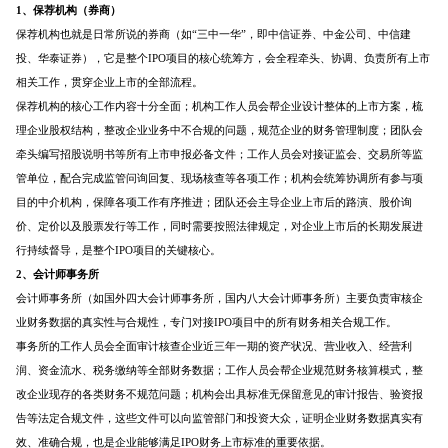
1、保荐机构（券商）
仍处于探索当中
07-24
保荐机构也就是日常所说的券商（如“三中一华”，即中信证券、中金公司、中信建
投、华泰证券），它是整个IPO项目的核心统筹方，会全程牵头、协调、负责所有上市
腾讯与马化腾：腾讯五虎是如何
相关工作，贯穿企业上市的全部流程。
分配股权的
保荐机构的核心工作内容十分全面；机构工作人员会帮企业设计整体的上市方案，梳
08-01
理企业股权结构，整改企业业务中不合规的问题，规范企业的财务管理制度；团队会
牵头编写招股说明书等所有上市申报必备文件；工作人员会对接证监会、交易所等监
资鲸精选 | IPO并购案例深度解读-
从富士康、明匠智能、Daintree说
管单位，配合完成监管问询回复、现场核查等各项工作；机构会统筹协调所有参与项
起
09-14
目的中介机构，保障各项工作有序推进；团队还会主导企业上市后的路演、股价询
价、定价以及股票发行等工作，同时需要按照法律规定，对企业上市后的长期发展进
扎心！刚引入的百亿战略投资
行持续督导，是整个IPO项目的关键核心。
方，可能是个假央企！
2、会计师事务所
07-23
会计师事务所（如国外四大会计师事务所，国内八大会计师事务所）主要负责审核企
资鲸精选 | 兰亭集势收购ezbuy，
业财务数据的真实性与合规性，专门对接IPO项目中的所有财务相关合规工作。
弱弱联合还是负负得正？
事务所的工作人员会全面审计核查企业近三年一期的资产状况、营业收入、经营利
11-09
润、资金流水、税务缴纳等全部财务数据；工作人员会帮企业规范财务核算模式，整
改企业现存的各类财务不规范问题；机构会出具标准无保留意见的审计报告、验资报
资鲸精选 | 一个一级市场投资人的
思维框架
告等法定合规文件，这些文件可以向监管部门和投资大众，证明企业财务数据真实有
09-11
效、准确合规，也是企业能够满足IPO财务上市标准的重要依据。