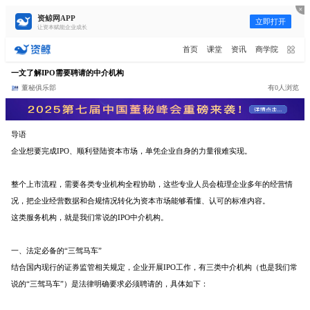
资鲸网APP
立即打开
让资本赋能企业成长
更多频道
点击进入频道
首页
课堂
资讯
商学院
资讯
课堂
直播
商学院
报告
人才猎聘
一文了解IPO需要聘请的中介机构
董秘俱乐部
有0人浏览
政府园区
行业峰会
为你推荐
更多
导语
年入百万，也不一定能看懂“商业
模式”！推荐收藏！
企业想要完成IPO、顺利登陆资本市场，单凭企业自身的力量很难实现。
08-02
整个上市流程，需要各类专业机构全程协助，这些专业人员会梳理企业多年的经营情
资鲸精选 | 又来一头独角兽！全球
况，把企业经营数据和合规情况转化为资本市场能够看懂、认可的标准内容。
排名第一，年营收170亿，业绩增
速堪称疯狂！
这类服务机构，就是我们常说的IPO中介机构。
10-16
资鲸精选 | 一分钟简单粗暴秒
一、法定必备的“三驾马车”
懂“科创板”
结合国内现行的证券监管相关规定，企业开展IPO工作，有三类中介机构（也是我们常
11-07
说的“三驾马车”）是法律明确要求必须聘请的，具体如下：
短视频用户规模超2.4亿 商业模式