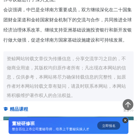
会议强调，中巴是全球南方重要成员，双方继续深化在二十国集
资鲸精选 | 迈瑞医疗上市：是王者
归来，还是“毒角兽”降临？
团财金渠道和金砖国家财金机制下的交流与合作，共同推进全球
09-29
经济治理体系改革。继续支持亚洲基础设施投资银行和新开发银
行做大做强，促进全球南方国家基础设施建设和可持续发展。
短视频用户规模超2.4亿 商业模式
仍处于探索当中
资鲸网站转载文章仅为传播信息，分享交流学习之目的，不
07-24
做商业用途，其版权均归原作者所有；凡出现在本网站的信
息，仅供参考，本网站将尽力确保转载信息的完整性，如原
腾讯与马化腾：腾讯五虎是如何分
作者对本网站转载文章有疑问，请及时联系本网站，本网站
配股权的
将积极维护著作权人的合法权益。
08-01
精品课程
更多>>
资鲸精选 | Airbnb天使轮融资BP只
有这14页，但足以打动投资人
董秘研修班
立即报名
0
[]
整合百位上市公司董秘导师，培养上千董秘实操人才
11-21