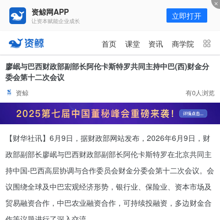
资鲸网APP
立即打开
让资本赋能企业成长
更多频道
点击进入频道
首页
课堂
资讯
商学院
资讯
课堂
直播
商学院
廖岷与巴西财政部副部长阿伦卡斯特罗共同主持中巴(西)财金分
委会第十二次会议
报告
人才猎聘
政府园区
行业峰会
资鲸
有0人浏览
为你推荐
更多
资鲸精选 | 127页PPT，读懂复
【财华社讯】6月9日，据财政部网站发布，2026年6月9日，财
星、平安、腾讯、比亚迪、碧桂园
等66位超级商业巨头未来产业布
政部副部长廖岷与巴西财政部副部长阿伦卡斯特罗在北京共同主
11-01
局！（非常值得收藏！）
持中国-巴西高层协调与合作委员会财金分委会第十二次会议。会
年入百万，也不一定能看懂“商业
议围绕全球及中巴宏观经济形势，银行业、保险业、资本市场及
模式”！推荐收藏！
贸易融资合作，中巴农业融资合作，可持续投融资，多边财金合
08-02
作等议题进行了深入交流。