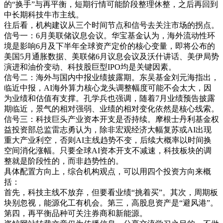
的“换手”与再平衡，短期行情可能阶段整理休整，之后再回到
中长期科技牛市主线。
往后看，机构建议从三个时间节点和信号去关注市场的拐点。
信号一：6月美联储议息会议。华宝基金认为，海外流动性环
境是影响6月及下半年全球资产定价的核心变量，即将公布的
美国5月通胀数据、美联储6月议息会议及沃什讲话、美伊局势
演进和油价变动、科技股巨型IPO均是关键因素。
信号二：海外与国内中报业绩披露期。东吴基金刘元海指出，
临近中报，AI海外算力核心龙头调整幅度可能不会太大，因
为业绩和估值有支撑。孔学兵也强调，随着7月业绩预告披露
期临近，景气的相对强弱、业绩的相对变化依然是核心线索。
信号三：科技巨头产业资本开支是否持续。摩根士丹利基金权
益投资部总监雷志勇认为，除非宏观经济大幅复苏或AI出现
重大产业利空，否则AI主线趋势不变，后续大概率以时间换
空间消化涨幅。只要全球AI资本开支不减速，科技板块的调
整就是阶段性的，而非趋势性的。
具体配置方向上，综合机构观点，可以用四个投资方向来概
括：
首先，科技主线不放弃，但要看业绩“挑着买”。其次，周期板
块别忽视，能源化工有机会。第三，高股息资产是“避风港”。
第四，再平衡品种可关注券商和新能源。