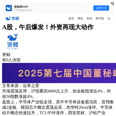
资鲸网APP
立即打开
让资本赋能企业成长
更多频道
点击进入频道
首页
课堂
资讯
商学院
资讯
课堂
直播
商学院
报告
人才猎聘
A股，午后爆发！外资再现大动作
政府园区
行业峰会
为你推荐
更多
资鲸精选 | 127页PPT，读懂复
资鲸
星、平安、腾讯、比亚迪、碧桂
有0人浏览
园等66位超级商业巨头未来产业
11-01
布局！（非常值得收藏！）
腾讯与马化腾：腾讯五虎是如何
分配股权的
08-01
文章来源：证券之星
市场震荡反弹，沪指重回4000点上方，创业板指涨近4%，科
年入百万，也不一定能看懂“商业
创50指数涨超4%。
模式”！推荐收藏！
盘面上，半导体产业链走强，其中半导体设备股活跃，亚翔集
08-02
成2连板。模拟芯片概念震荡走高，杰华特20cm涨停。半导体
硅片概念快速拉升，TCL中环涨停，西安奕材、沪硅产业
资鲸精选 | 中国式企业股权融资：