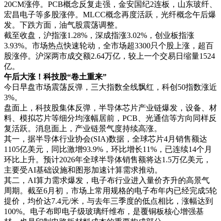
20CM涨停。PCB概念反复走强，金安国纪2连板，山东玻纤、
对赌条款全梳理
宏昌电子等多股涨停。MLCC概念再度活跃，光纤概念午后爆
10-09
发。下跌方面，油气股震荡调整。
截至收盘，沪指涨1.28%，深成指涨3.02%，创业板指涨
资鲸精选 | 兰亭集势收购ezbuy，
3.93%。市场热点快速轮动，全市场超3300只个股上涨，超百
弱弱联合还是负负得正？
股涨停。沪深两市成交额2.64万亿，较上一个交易日缩量1524
11-09
亿。
午后大涨！科技股“卷土重来”
资鲸精选 | 股权投资频频下车
的“个人LP”
今日早盘市场震荡反弹，三大指数全线飘红，科创50指数涨近
11-28
3%。
盘面上，科技股集体反弹，半导体芯片产业链爆发，设备、材
料、模拟芯片等细分均涨幅居前，PCB、光通信等方向同样反
资鲸精选 | 超级AB股设计，史玉
柱持股0.02%掌握控制权的巨人交
复活跃。消息面上，产业链景气度持续高涨。
易生变
11-15
其一，据半导体行业协会(SIA)数据，全球芯片4月销售额达
1105亿美元，同比激增93.9%，环比增长11%，已连续14个月
资鲸精选 | 蚂蚁金服110亿股权激
环比上升。预计2026年全球半导体销售额将达1.5万亿美元，
励背后的5大秘密
主要受AI基础设施和图形加速计算需求推动。
09-06
其二，AI算力需求爆发，电子布行业进入量价齐升的高景气
周期。截至6月初，市场上常用规格的电子布年内已经完成5轮
资鲸精选 | 一份性感的的商业计划
提价，均价达7.4元/米，与去年三季度的低点相比，涨幅达到
书该怎么写？（附案例）
100%。电子布即电子级玻璃纤维布，是覆铜板核心增强基
12-11