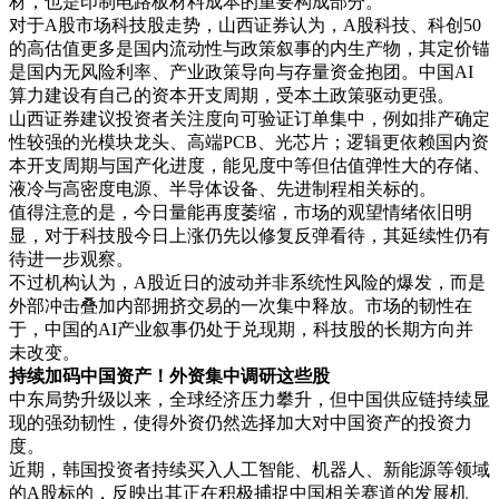
材，也是印制电路板材料成本的重要构成部分。
对于A股市场科技股走势，山西证券认为，A股科技、科创50
资鲸精选 | 股权架构设计案例解析
的高估值更多是国内流动性与政策叙事的内生产物，其定价锚
马云如何用微弱股权控制阿里巴
是国内无风险利率、产业政策导向与存量资金抱团。中国AI
巴
09-27
算力建设有自己的资本开支周期，受本土政策驱动更强。
山西证券建议投资者关注度向可验证订单集中，例如排产确定
性较强的光模块龙头、高端PCB、光芯片；逻辑更依赖国内资
本开支周期与国产化进度，能见度中等但估值弹性大的存储、
液冷与高密度电源、半导体设备、先进制程相关标的。
值得注意的是，今日量能再度萎缩，市场的观望情绪依旧明
显，对于科技股今日上涨仍先以修复反弹看待，其延续性仍有
待进一步观察。
不过机构认为，A股近日的波动并非系统性风险的爆发，而是
外部冲击叠加内部拥挤交易的一次集中释放。市场的韧性在
于，中国的AI产业叙事仍处于兑现期，科技股的长期方向并
未改变。
持续加码中国资产！外资集中调研这些股
中东局势升级以来，全球经济压力攀升，但中国供应链持续显
现的强劲韧性，使得外资仍然选择加大对中国资产的投资力
度。
近期，韩国投资者持续买入人工智能、机器人、新能源等领域
的A股标的，反映出其正在积极捕捉中国相关赛道的发展机