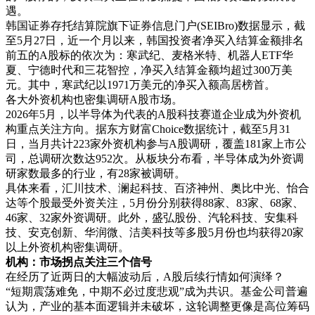
遇。
韩国证券存托结算院旗下证券信息门户(SEIBro)数据显示，截
至5月27日，近一个月以来，韩国投资者净买入结算金额排名
前五的A股标的依次为：寒武纪、麦格米特、机器人ETF华
夏、宁德时代和三花智控，净买入结算金额均超过300万美
元。其中，寒武纪以1971万美元的净买入额高居榜首。
各大外资机构也密集调研A股市场。
2026年5月，以半导体为代表的A股科技赛道企业成为外资机
构重点关注方向。据东方财富Choice数据统计，截至5月31
日，当月共计223家外资机构参与A股调研，覆盖181家上市公
司，总调研次数达952次。从板块分布看，半导体成为外资调
研家数最多的行业，有28家被调研。
具体来看，汇川技术、澜起科技、百济神州、奥比中光、怡合
达等个股最受外资关注，5月份分别获得88家、83家、68家、
46家、32家外资调研。此外，盛弘股份、汽轮科技、安集科
技、安克创新、华润微、洁美科技等多股5月份也均获得20家
以上外资机构密集调研。
机构：市场拐点关注三个信号
在经历了近两日的大幅波动后，A股后续行情如何演绎？
“短期震荡难免，中期不必过度悲观”成为共识。基金公司普遍
认为，产业的基本面逻辑并未破坏，这轮调整更像是高位筹码