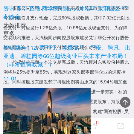
资讯
课堂
直播
商学院
报告
人才猎聘
政府园区
行
根据公告内容，天汽模将向东实股份员工持股平台德盛拾陆
业峰会
号发行股份并支付现金，完成60%股权收购，其中7.32亿元以股
为你推荐
份支付，对应发行1.26亿余股，10.98亿元以现金支付。为保障
更多
交易顺利推进，天汽模同步向控股股东建发梵宇非公开发行股份
报告
资鲸精选 | 127页PPT，读懂复星、平安、腾讯、比
募集配套资金，专项用于支付本次收购现金对价。
亚迪、碧桂园等66位超级商业巨头未来产业布局！
股权结构层面，本次交易完成后，天汽模对东实股份持股比
（非常值得收藏！）
例将从25%提升至85%，实现对这家头部零部件企业的深度控
11-01
股。同时控股股东建发梵宇持股比例将由原来的15.94%增加至
22.93%，乌鲁木齐经开区国资委的实控地位进一步夯实；标的
核心员工持股平台的德盛拾陆号将成为公司重要股东，持股
直播
9.94%，实现产业人才与上市公司深度绑定，构建“国资控股+员
工共创”的良性治理格局。
0
[]