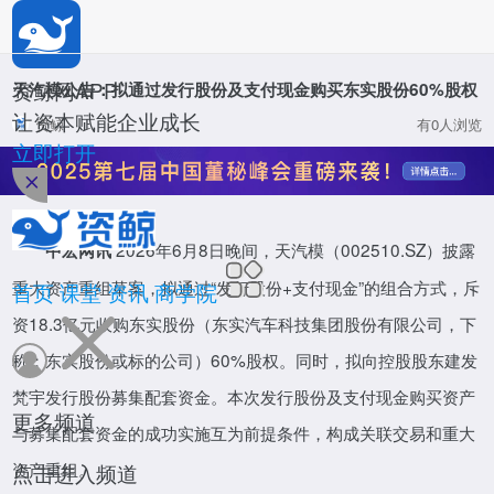
*
公司名称
*
姓名
资鲸网APP
天汽模公告：拟通过发行股份及支付现金购买东实股份60%股权
让资本赋能企业成长
资鲸
有0人浏览
*
职位
立即打开
资鲸网
*
手机号码
2026年6月8日晚间，天汽模（002510.SZ）披露
中宏网讯
*
验证码
重大资产重组草案，拟通过“发行股份+支付现金”的组合方式，斥
首页
课堂
资讯
商学院
资18.3亿元收购东实股份（东实汽车科技集团股份有限公司，下
确定
称：东实股份或标的公司）60%股权。同时，拟向控股股东建发
董秘研修班
梵宇发行股份募集配套资金。本次发行股份及支付现金购买资产
整合百位上市公司董秘导师，培养上千董秘实操人才
更多频道
活动
与募集配套资金的成功实施互为前提条件，构成关联交易和重大
立即报名
资产重组。
点击进入频道