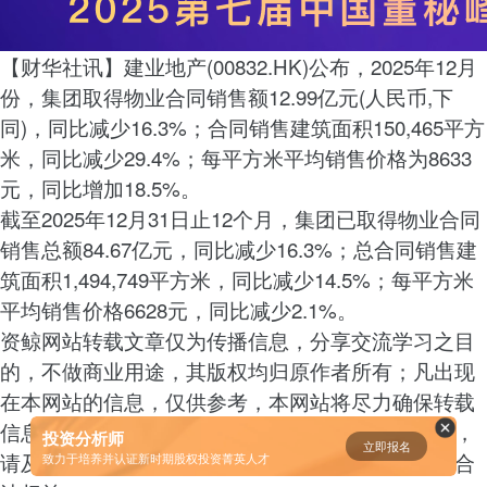
资鲸精选 | 一分钟简单粗暴秒懂“科
【财华社讯】建业地产(00832.HK)公布，2025年12月
创板”
份，集团取得物业合同销售额12.99亿元(人民币,下
11-07
同)，同比减少16.3%；合同销售建筑面积150,465平方
米，同比减少29.4%；每平方米平均销售价格为8633
短视频用户规模超2.4亿 商业模式
元，同比增加18.5%。
仍处于探索当中
截至2025年12月31日止12个月，集团已取得物业合同
07-24
销售总额84.67亿元，同比减少16.3%；总合同销售建
筑面积1,494,749平方米，同比减少14.5%；每平方米
腾讯与马化腾：腾讯五虎是如何分
平均销售价格6628元，同比减少2.1%。
配股权的
资鲸网站转载文章仅为传播信息，分享交流学习之目
08-01
的，不做商业用途，其版权均归原作者所有；凡出现
在本网站的信息，仅供参考，本网站将尽力确保转载
资鲸精选 | IPO并购案例深度解读-
信息的完整性，如原作者对本网站转载文章有疑问，
从富士康、明匠智能、Daintree说
投资分析师
立即报名
起
请及时联系本网站，本网站将积极维护著作权人的合
致力于培养并认证新时期股权投资菁英人才
09-14