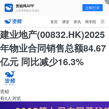
资鲸网APP
立即打开
让资本赋能企业成长
更多频道
点击进入频道
首页
课堂
资讯
商学院
资讯
课堂
直播
商学院
建业地产(00832.HK)2025
报告
人才猎聘
政府园区
行业峰会
年物业合同销售总额84.67
为你推荐
更多
亿元 同比减少16.3%
年入百万，也不一定能看懂“商业
模式”！推荐收藏！
08-02
资鲸
资鲸精选 | 又来一头独角兽！全球
排名第一，年营收170亿，业绩增
有0人浏览
速堪称疯狂！
10-16