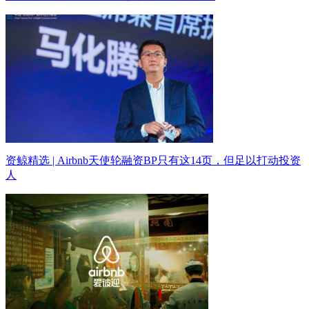
资鲸精选 | Airbnb天使轮融资BP只有这14页，但足以打动投资
人