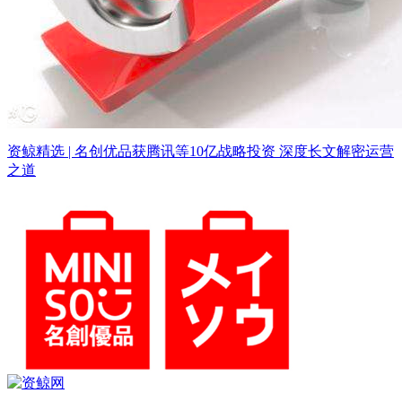
资鲸精选 | 名创优品获腾讯等10亿战略投资 深度长文解密运营
之道