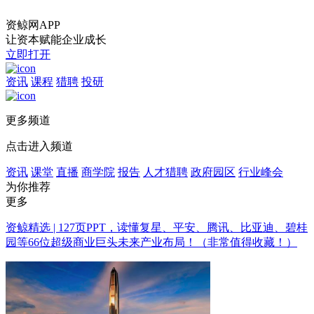
资鲸网APP
让资本赋能企业成长
立即打开
资讯
课程
猎聘
投研
更多频道
点击进入频道
资讯
课堂
直播
商学院
报告
人才猎聘
政府园区
行业峰会
为你推荐
更多
资鲸精选 | 127页PPT，读懂复星、平安、腾讯、比亚迪、碧桂
园等66位超级商业巨头未来产业布局！（非常值得收藏！）