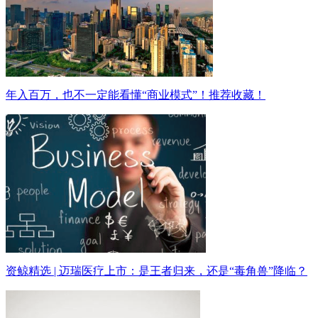
年入百万，也不一定能看懂“商业模式”！推荐收藏！
资鲸精选 | 迈瑞医疗上市：是王者归来，还是“毒角兽”降临？