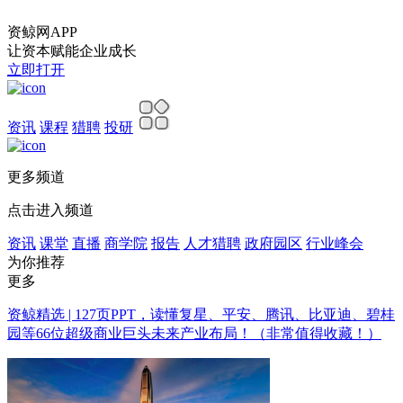
资鲸网APP
让资本赋能企业成长
立即打开
资讯
课程
猎聘
投研
更多频道
点击进入频道
资讯
课堂
直播
商学院
报告
人才猎聘
政府园区
行业峰会
为你推荐
更多
资鲸精选 | 127页PPT，读懂复星、平安、腾讯、比亚迪、碧桂
园等66位超级商业巨头未来产业布局！（非常值得收藏！）