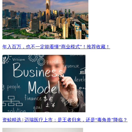
年入百万，也不一定能看懂“商业模式”！推荐收藏！
资鲸精选 | 迈瑞医疗上市：是王者归来，还是“毒角兽”降临？