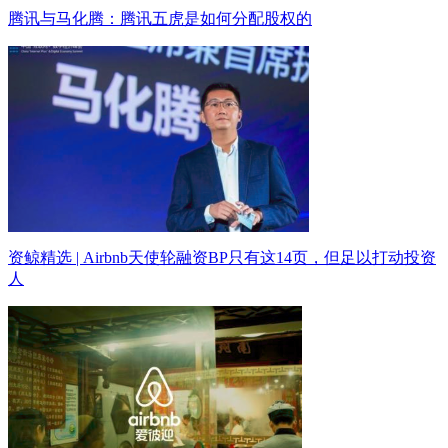
腾讯与马化腾：腾讯五虎是如何分配股权的
资鲸精选 | Airbnb天使轮融资BP只有这14页，但足以打动投资
人