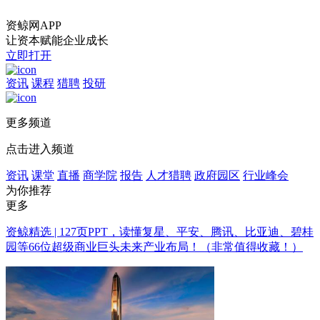
资鲸网APP
让资本赋能企业成长
立即打开
资讯
课程
猎聘
投研
更多频道
点击进入频道
资讯
课堂
直播
商学院
报告
人才猎聘
政府园区
行业峰会
为你推荐
更多
资鲸精选 | 127页PPT，读懂复星、平安、腾讯、比亚迪、碧桂
园等66位超级商业巨头未来产业布局！（非常值得收藏！）