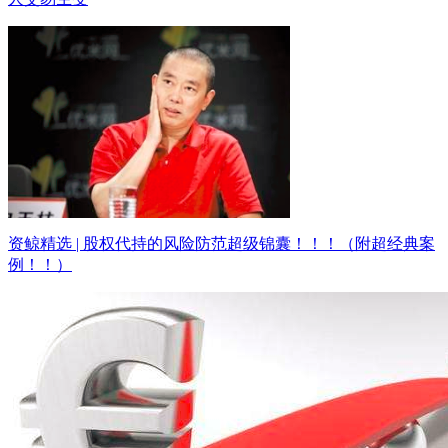
资鲸精选 | 股权代持的风险防范超级锦囊！！！（附超经典案
例！！）