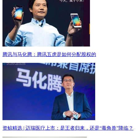
腾讯与马化腾：腾讯五虎是如何分配股权的
资鲸精选 | 迈瑞医疗上市：是王者归来，还是“毒角兽”降临？