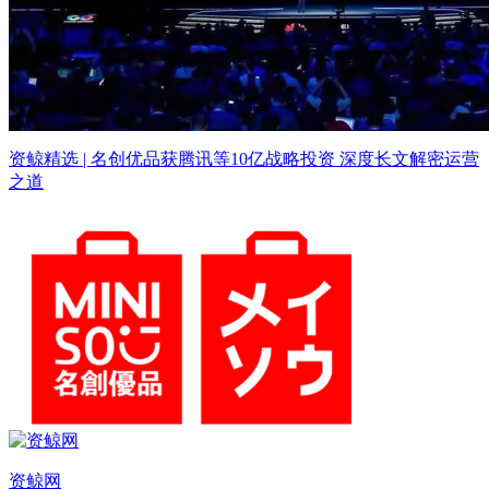
资鲸精选 | 名创优品获腾讯等10亿战略投资 深度长文解密运营
之道
资鲸网