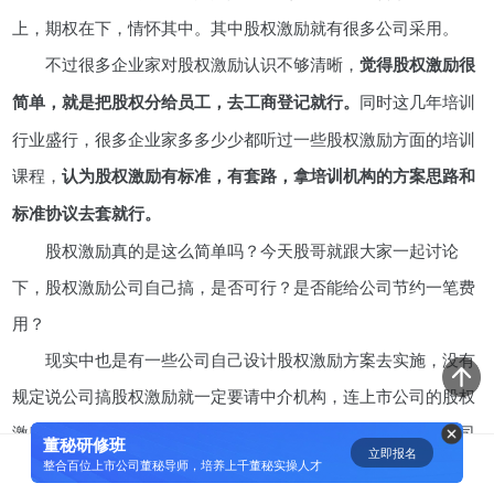
上，期权在下，情怀其中。其中股权激励就有很多公司采用。
不过很多企业家对股权激励认识不够清晰，
觉得股权激励很
同时这几年培训
简单，就是把股权分给员工，去工商登记就行。
行业盛行，很多企业家多多少少都听过一些股权激励方面的培训
课程，
认为股权激励有标准，有套路，拿培训机构的方案思路和
标准协议去套就行。
股权激励真的是这么简单吗？今天股哥就跟大家一起讨论
下，股权激励公司自己搞，是否可行？是否能给公司节约一笔费
用？
现实中也是有一些公司自己设计股权激励方案去实施，没有
规定说公司搞股权激励就一定要请中介机构，连上市公司的股权
激励方案很多都是董事会一手草拟出来的。当然啦，无论是公司
董秘研修班
立即报名
0
自己搞还是请第三方中介机构做，都需把握以下核心要点：
整合百位上市公司董秘导师，培养上千董秘实操人才