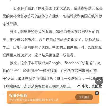
一石激起千层浪！刚刚美国传来大消息，威瑞森将以50亿美
年入百万，也不一定能看懂“商业
模式”！推荐收藏！
元的价格出售该公司的媒体资产业务，包括雅虎和美国在线等标
08-02
志性品牌。
雅虎，阿里曾经最大的股东，20年前美国互联网绝对的霸
资鲸精选 | 中国式企业股权融资：
主，现今被50亿贱卖，甚至连自己的品牌名都卖了。这条消息，
对赌条款全梳理
早上一出现，瞬间刷屏了美国、中国的互联网圈。对于曾经的互
10-09
联网巨人雅虎来说，这个结局更像是一场羞辱。
资鲸精选 | 兰亭集势收购ezbuy，
雅虎，这个原本可以成为Google、Facebook的“爸爸”，微
弱弱联合还是负负得正？
软的“儿子”，却像“孙子”一样被贱卖，在沦为互联网浪潮的“弃
11-09
子”之后，最终彻底走向彻底溃败！继上一次解体后，一代雅虎终
于彻底陨落，永远消失在世界互联网历史上。
一个时代，也因此
资鲸精选 | 股权投资频频下车的“个
人LP”
正式终结。
投资分析师
立即报名
0
[]
致力于培养并认证新时期股权投资菁英人才
11-28
2