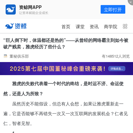
资鲸网APP
立即打开
让资本赋能企业成长
更多频道
点击进入频道
首页
课堂
资讯
商学院
资讯
课堂
直播
商学院
“巨人倒下时，体温都还是热的”——从曾经的网络霸主到如今被
破产贱卖，雅虎经历了些什么？
报告
人才猎聘
政府园区
行业峰会
董秘俱乐部
有148512人浏览
为你推荐
更多
资鲸精选 | 127页PPT，读懂复
雅虎的失败代表着一个时代的终结，是时运不济、命运使
星、平安、腾讯、比亚迪、碧桂园
等66位超级商业巨头未来产业布
然，还是人为所致？
11-01
局！（非常值得收藏！）
虽然历史不能假设，但总有人会想，如果让雅虎重新走一
腾讯与马化腾：腾讯五虎是如何分
遍，它是否能够不再错失一次又一次互联网的发展机会？仁者见
配股权的
仁，智者见智。
08-01
1