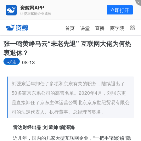
资鲸网APP
立即打开
让资本赋能企业成长
更多频道
点击进入频道
首页
课堂
直播
商学院
资讯
课堂
直播
商学院
张一鸣黄峥马云“未老先退” 互联网大佬为何热
衷退休？
报告
人才猎聘
政府园区
行业峰会
08-13
+关注
为你推荐
更多
刘强东近年卸任了多项和京东有关的职务，陆续退出了
世纪浪人：如火山般喷发，创业板
开市12年，战果辉煌
50多家京东系公司的高管名单。2020年4月，刘强东更
08-09
是直接卸任了京东主体运营公司北京京东世纪贸易有限公
司的法定代表人、执行董事、总经理等职务。
揭秘：如何讲好品牌故事？
雷达财经出品 文|孟帅 编|深海
08-12
近几年，国内的几家大型互联网企业，“一把手”都纷纷“隐