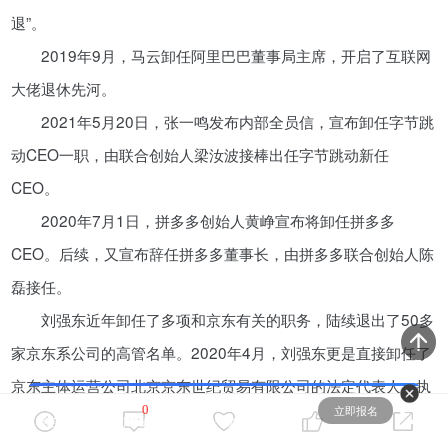
退”。
裁员！转型！K12教育何去何从？
2019年9月，马云卸任阿里巴巴董事局主席，开启了互联网
08-12
大佬退休先河。
2021年5月20日，张一鸣发布内部全员信，宣布卸任字节跳
柳传志三代人被骂“卖国贼”，除了
动CEO一职，由联合创始人梁汝波接棒出任字节跳动新任
滴滴，神秘组织泰山会难辞其咎
CEO。
07-15
2020年7月1日，拼多多创始人黄峥宣布将卸任拼多多
CEO。后续，又宣布辞任拼多多董事长，由拼多多联合创始人陈
微博“挥泪斩高管”，更大的问题是
业绩见顶
磊接任。
08-12
刘强东近年卸任了多项和京东有关的职务，陆续退出了50多
家京东系公司的高管名单。2020年4月，刘强东更是直接卸任了
搞垮中国芯？台积电估计自己都不
京东主体运营公司北京京东世纪贸易有限公司的法定代表人、执
信
董秘研修班
立即报名
0
行董事、总经理等职务。
整合百位上市公司董秘导师，培养上千董秘实操人才
05-25