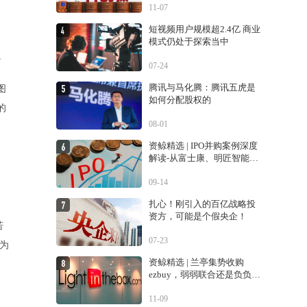
11-07
短视频用户规模超2.4亿 商业
模式仍处于探索当中
。
07-24
腾讯与马化腾：腾讯五虎是
图
如何分配股权的
的
08-01
资鲸精选 | IPO并购案例深度
解读-从富士康、明匠智能、
，
Daintree说起
09-14
扎心！刚引入的百亿战略投
资方，可能是个假央企！
若
07-23
为
资鲸精选 | 兰亭集势收购
ezbuy，弱弱联合还是负负得
正？
超
11-09