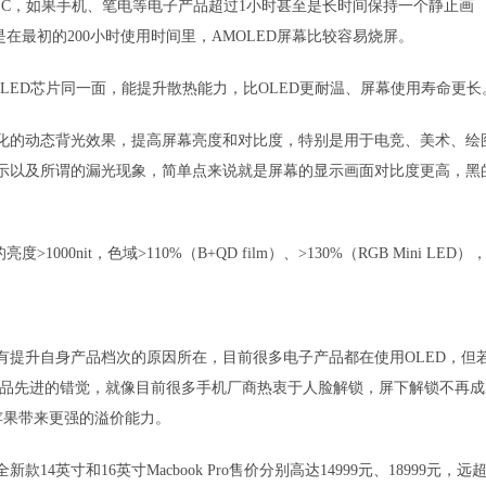
-85°C，如果手机、笔电等电子产品超过1小时甚至是长时间保持一个静止画
最初的200小时使用时间里，AMOLED屏幕比较容易烧屏。
驱动IC与LED芯片同一面，能提升散热能力，比OLED更耐温、屏幕使用寿命更长
近像素化的动态背光效果，提高屏幕亮度和对比度，特别是用于电竞、美术、绘
的显示以及所谓的漏光现象，简单点来说就是屏幕的显示画面对比度更高，黑
>1000nit，色域>110%（B+QD film）、>130%（RGB Mini LED）
上还有提升自身产品档次的原因所在，目前很多电子产品都在使用OLED，但
产生产品先进的错觉，就像目前很多手机厂商热衷于人脸解锁，屏下解锁不再成
给苹果带来更强的溢价能力。
4英寸和16英寸Macbook Pro售价分别高达14999元、18999元，远