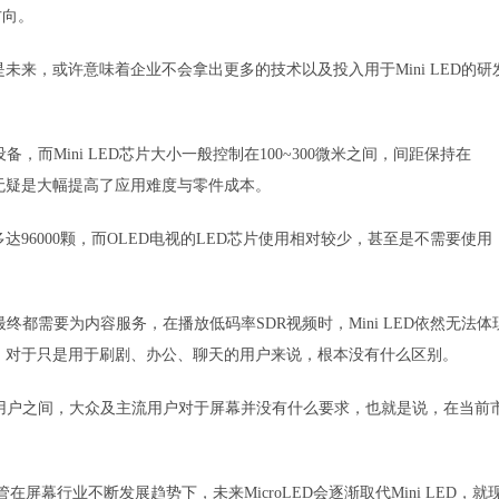
方向。
D才是未来，或许意味着企业不会拿出更多的技术以及投入用于Mini LED的研
Mini LED芯片大小一般控制在100~300微米之间，间距保持在
这无疑是大幅提高了应用难度与零件成本。
用数量就多达96000颗，而OLED电视的LED芯片使用相对较少，甚至是不需要使用
都需要为内容服务，在播放低码率SDR视频时，Mini LED依然无法体
LED，对于只是用于刷剧、办公、聊天的用户来说，根本没有什么区别。
用户之间，大众及主流用户对于屏幕并没有什么要求，也就是说，在当前
在屏幕行业不断发展趋势下，未来MicroLED会逐渐取代Mini LED，就