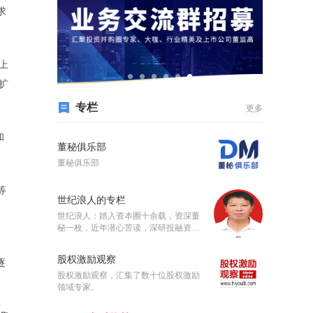
求
上
扩
专栏
更多
和
董秘俱乐部
董秘俱乐部
等
世纪浪人的专栏
世纪浪人：踏入资本圈十余载，资深董
秘一枚，近年潜心苦读，深研投融资、
上市、并购重组业务。
股权激励观察
逐
股权激励观察，汇集了数十位股权激励
领域专家。