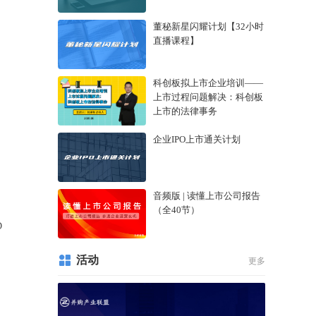
、
董秘新星闪耀计划【32小时
直播课程】
科创板拟上市企业培训——
上市过程问题解决：科创板
上市的法律事务
企业IPO上市通关计划
音频版 | 读懂上市公司报告
（全40节）
D
活动
更多