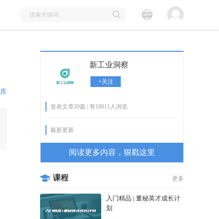
新工业洞察
+关注
库
发表文章20篇 | 有18811人浏览
最新更新
阅读更多内容，狠戳这里
课程
更多
入门精品 | 董秘英才成长计
划