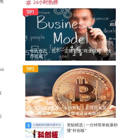
销售
24小时热榜
年入百万，也不一定能看懂“商业模式”！推
荐收藏！
ni
在
资鲸精选 | 又来一头独角兽！全球排名第
一，年营收170亿，业绩增速堪称疯狂！
的
资鲸精选 | 一分钟简单粗暴秒
懂“科创板”