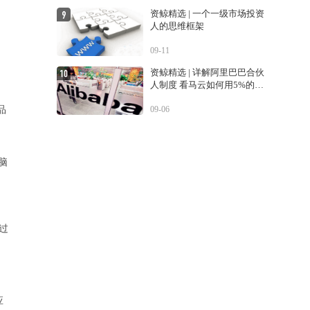
资鲸精选 | 一个一级市场投资
人的思维框架
09-11
资鲸精选 | 详解阿里巴巴合伙
人制度 看马云如何用5%的股
份控制公司
品
09-06
电脑
过
应