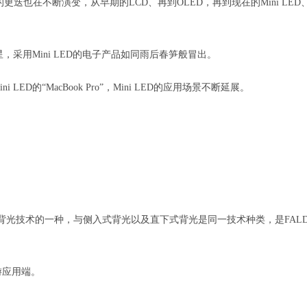
也在不断演变，从早期的LCD、再到OLED，再到现在的Mini LED
星，采用Mini LED的电子产品如同雨后春笋般冒出。
 LED的“MacBook Pro”，Mini LED的应用场景不断延展。
属于背光技术的一种，与侧入式背光以及直下式背光是同一技术种类，是FAL
游应用端。