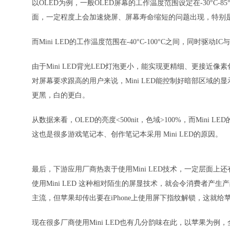
以OLED为例，一般OLED屏幕的工作温度范围设定在-30°C
面，一定程度上会加速烧屏、屏幕寿命缩短的问题出现，特别是在
而Mini LED的工作温度范围在-40°C-100°C之间，同时
由于Mini LED背光LED灯泡更小，能实现更精细、更接
对屏幕要求跟高的用户来说，Mini LED能控制好暗部区域
更黑，白的更白。
从数据来看，OLED的亮度<500nit，色域>100%，而Mini LED的亮度
这也是很多游戏笔记本、创作笔记本采用 Mini LED的原因。
最后，下游应用厂商热衷于使用Mini LED技术，一定层面
使用Mini LED 这种相对陌生的屏显技术，就会令消费者
主流，但苹果却传出要在iPhone上使用屏下指纹解锁，这就
现在很多厂商使用Mini LED也有几分韵味在此，以苹果为例，全新款1