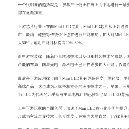
一个很明显的趋势就是，屏幕产业链正在自上而下地进行一场变革
都在逐渐加重。
上游芯片行业正在向Mini LED过渡，Mini LED芯片从
市；聚灿、乾照等传统企业也在进行产能布局，扩大对Mini LE
大50%，短期产能目标提高20%-30%。
而中游封装端，随着巨量转移技术以及COB封装技术的成熟，
产能的布局，国星光电、晶科电子已经在逐步扩大产能，仅是晶台产品，
最后是下游应用端，由于Mini LED具有更高亮度、更轻薄
高端产品，这也成为玩家争相抢夺的应用技术之一。苹果、三星等大
为、LG为代表的几乎所有主流电视厂均已推出了Mini LED背光
上中下游玩家的全面入局，加速了Mini LED商业化空间的提升
步成为主流屏显技术；长期维度，在室内大屏直显、TV端具