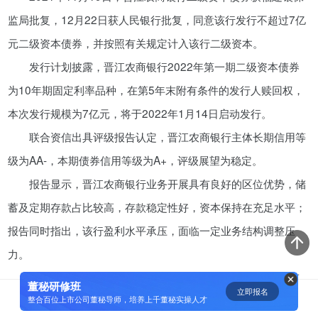
监局批复，12月22日获人民银行批复，同意该行发行不超过7亿
屡教不改？美团偷换抽佣规则，逼
元二级资本债券，并按照有关规定计入该行二级资本。
迫外卖涨价，商家甚至倒贴钱
发行计划披露，晋江农商银行2022年第一期二级资本债券
05-24
为10年期固定利率品种，在第5年末附有条件的发行人赎回权，
未能“开门红”，博隆技术成为2022
本次发行规模为7亿元，将于2022年1月14日启动发行。
年首家被否IPO企业
联合资信出具评级报告认定，晋江农商银行主体长期信用等
01-08
级为AA-，本期债券信用等级为A+，评级展望为稳定。
报告显示，晋江农商银行业务开展具有良好的区位优势，储
赵建：北交所的深意
蓄及定期存款占比较高，存款稳定性好，资本保持在充足水平；
09-06
报告同时指出，该行盈利水平承压，面临一定业务结构调整压
力。
元气森林从0糖起家，在0蔗糖跌
发行计划披露，晋江农商银行2019年至2021年6月资本充
倒
董秘研修班
立即报名
0
足率分别为17.26%、16.79%、13.55%，整体呈下降趋势，这
整合百位上市公司董秘导师，培养上千董秘实操人才
04-16