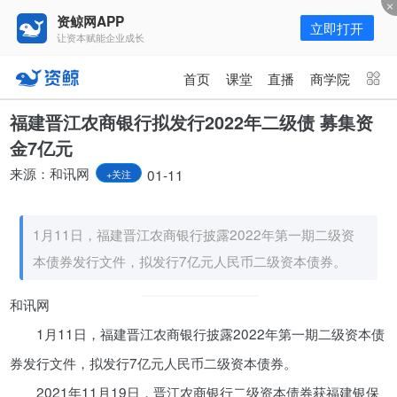
资鲸网APP
立即打开
让资本赋能企业成长
更多频道
点击进入频道
首页
课堂
直播
商学院
资讯
课堂
直播
商学院
福建晋江农商银行拟发行2022年二级债 募集资
金7亿元
报告
人才猎聘
政府园区
行业峰会
来源：和讯网
01-11
+关注
为你推荐
更多
1月11日，福建晋江农商银行披露2022年第一期二级资
世纪浪人：容颜美丽、灵魂有趣，
AI虚拟数字人李未可闪亮登场
本债券发行文件，拟发行7亿元人民币二级资本债券。
01-09
和讯网
1月11日，福建晋江农商银行披露2022年第一期二级资本债
卫龙IPO靴子落地，“辣条一哥”值
不值700亿估值？
券发行文件，拟发行7亿元人民币二级资本债券。
05-14
2021年11月19日，晋江农商银行二级资本债券获福建银保