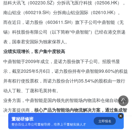
括科大讯飞（002230.SZ）分拆讯飞医疗科技（02506.HK），
资鲸精选 | 小米同股不同权的股权
南山铝业（600219.SH）分拆南山铝业国际（02610.HK）。
设计和雷军对公司的控制权
而在近日，诺力股份（603611.SH）旗下子公司中鼎智能（无
08-23
锡）科技股份有限公司（以下简称“中鼎智能”）已经在港交所递
表，国泰君安国际为独家保荐人。
腾讯与马化腾：腾讯五虎是如何分
配股权的
业绩实现增长，客户集中度较高
08-01
中鼎智能于2009年成立，是诺力股份旗下子公司。招股书显
示，截至2025年5月6日，诺力股份持有中鼎智能99.60%的权益
资鲸精选 | 迈瑞医疗上市：是王者
并有权行使投票权，而诺力股份合计约35.54%的股权由一致行
归来，还是“毒角兽”降临？
动人丁毅、丁晟和毛英持有。
09-29
业务方面，中鼎智能是国内领先的智能场内物流和仓储自动化解
决方案提供商，
核心产品为智能场内物流解决方案，通过集成智
资鲸精选 | 一个一级市场投资人的
思维框架
董秘研修班
能场内物流管理软件与堆垛机、穿梭车、输送线、分拣机及机器
立即报名
0
[]
整合百位上市公司董秘导师，培养上千董秘实操人才
09-11
人等场内物流设备，在广大行业垂直领域的仓库、工厂及生产线