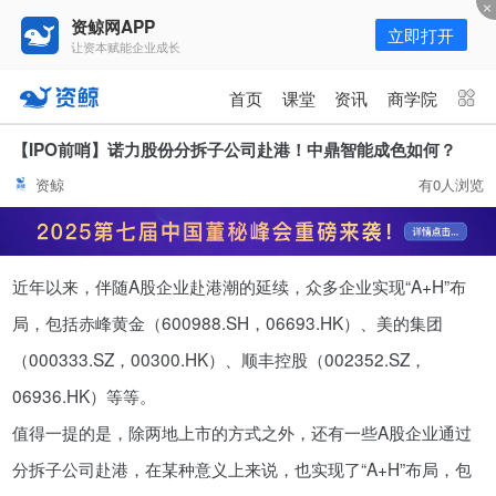
资鲸网APP
立即打开
让资本赋能企业成长
更多频道
点击进入频道
首页
课堂
资讯
商学院
资讯
课堂
直播
商学院
【IPO前哨】诺力股份分拆子公司赴港！中鼎智能成色如何？
资鲸
有0人浏览
报告
人才猎聘
政府园区
行业峰会
为你推荐
更多
近年以来，伴随A股企业赴港潮的延续，众多企业实现“A+H”布
资鲸精选 | 127页PPT，读懂复
星、平安、腾讯、比亚迪、碧桂园
局，包括赤峰黄金（600988.SH，06693.HK）、美的集团
等66位超级商业巨头未来产业布
11-01
（000333.SZ，00300.HK）、顺丰控股（002352.SZ，
局！（非常值得收藏！）
06936.HK）等等。
年入百万，也不一定能看懂“商业
值得一提的是，除两地上市的方式之外，还有一些A股企业通过
模式”！推荐收藏！
分拆子公司赴港，在某种意义上来说，也实现了“A+H”布局，包
08-02