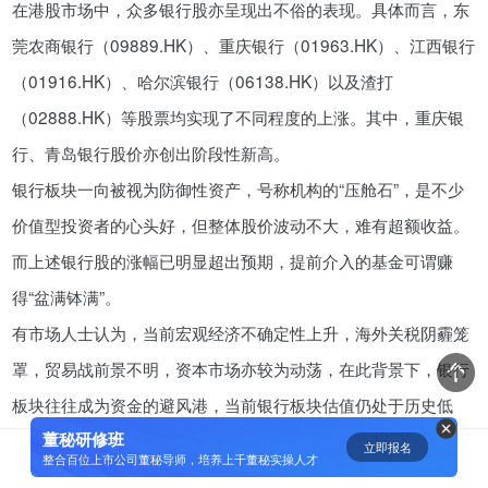
在港股市场中，众多银行股亦呈现出不俗的表现。具体而言，东
资鲸精选 | 一分钟简单粗暴秒懂“科
莞农商银行（09889.HK）、重庆银行（01963.HK）、江西银行
创板”
（01916.HK）、哈尔滨银行（06138.HK）以及渣打
11-07
（02888.HK）等股票均实现了不同程度的上涨。其中，重庆银
行、青岛银行股价亦创出阶段性新高。
短视频用户规模超2.4亿 商业模式
银行板块一向被视为防御性资产，号称机构的“压舱石”，是不少
仍处于探索当中
价值型投资者的心头好，但整体股价波动不大，难有超额收益。
07-24
而上述银行股的涨幅已明显超出预期，提前介入的基金可谓赚
腾讯与马化腾：腾讯五虎是如何分
得“盆满钵满”。
配股权的
有市场人士认为，当前宏观经济不确定性上升，海外关税阴霾笼
08-01
罩，贸易战前景不明，资本市场亦较为动荡，在此背景下，银行
板块往往成为资金的避风港，当前银行板块估值仍处于历史低
资鲸精选 | IPO并购案例深度解读-
从富士康、明匠智能、Daintree说
董秘研修班
位，股息率不俗，部分大行的股息率已超过5%，其长期配置价
立即报名
0
[]
起
整合百位上市公司董秘导师，培养上千董秘实操人才
09-14
值凸显。