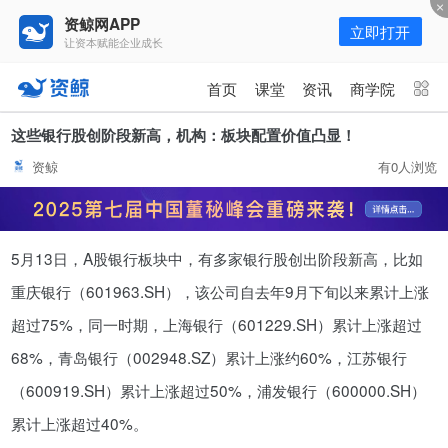
资鲸网APP
立即打开
让资本赋能企业成长
更多频道
点击进入频道
首页
课堂
资讯
商学院
资讯
课堂
直播
商学院
这些银行股创阶段新高，机构：板块配置价值凸显！
资鲸
有0人浏览
报告
人才猎聘
政府园区
行业峰会
为你推荐
更多
5月13日，A股银行板块中，有多家银行股创出阶段新高，比如
年入百万，也不一定能看懂“商业
模式”！推荐收藏！
重庆银行（601963.SH），该公司自去年9月下旬以来累计上涨
08-02
超过75%，同一时期，上海银行（601229.SH）累计上涨超过
68%，青岛银行（002948.SZ）累计上涨约60%，江苏银行
资鲸精选 | 又来一头独角兽！全球
（600919.SH）累计上涨超过50%，浦发银行（600000.SH）
排名第一，年营收170亿，业绩增
速堪称疯狂！
累计上涨超过40%。
10-16