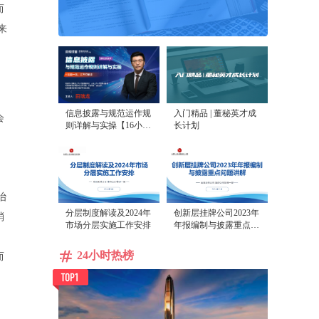
而
来
信息披露与规范运作规
入门精品 | 董秘英才成
会
则详解与实操【16小时
长计划
，
课程打包】
治
分层制度解读及2024年
创新层挂牌公司2023年
消
市场分层实施工作安排
年报编制与披露重点问
、
题讲解
24小时热榜
而