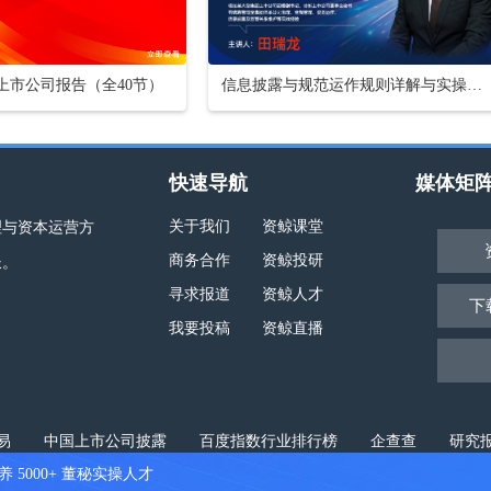
懂上市公司报告（全40节）
信息披露与规范运作规则详解与实操【16小时课程打包】
快速导航
媒体矩
关于我们
资鲸课堂
理与资本运营方
商务合作
资鲸投研
长。
寻求报道
资鲸人才
下
我要投稿
资鲸直播
易
中国上市公司披露
百度指数行业排行榜
企查查
研究
5000+ 董秘实操人才
地图
© 2017-2022 资鲸科技 版权所有
粤ICP备17145857号
粤公网安备4403