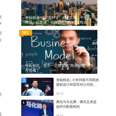
问
资鲸精选 | 127页PPT，读懂复星、平安、
腾讯、比亚迪、碧桂园等66位超级商业巨
严
头未来产业布局！（非常值得收藏！）
可
采
年入百万，也不一定能看懂“商业模式”！推
荐收藏！
资鲸精选 | 小米同股不同权的
股权设计和雷军对公司的控
制权
08-23
的
腾讯与马化腾：腾讯五虎是
如何分配股权的
程
08-01