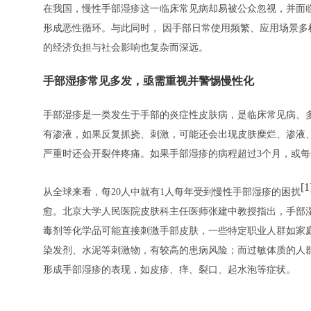
在我国，慢性手部湿疹这一临床常见病却易被公众忽视，并面
形成恶性循环。与此同时， 因手部日常使用频繁、应用场景
的经济负担与社会影响也复杂而深远。
手部湿疹常见多发，亟需重视并警惕慢性化
手部湿疹是一类发生于手部的炎症性皮肤病，是临床常见病、
有渗液，如果反复抓挠、刺激，可能还会出现皮肤糜烂、渗液
严重时还会开裂伴疼痛。如果手部湿疹的病程超过3个月，或
[1
从全球来看，每20人中就有1人每年受到慢性手部湿疹的困扰
愈。北京大学人民医院皮肤科主任医师张建中教授指出，手部
毒剂等化学品可能直接刺激手部皮肤，一些特定职业人群如家
染发剂、水泥等刺激物，有较高的患病风险；而过敏体质的人
形成手部湿疹的表现，如皮疹、痒、裂口、起水泡等症状。