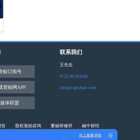
阵
联系我们
王先生
资鲸订阅号
0755-86393160
载资鲸网APP
info@capwhale.com
媒体联盟
报告
股权激励咨询
董秘研修班
融中财经
马上查看详情
0502003760号