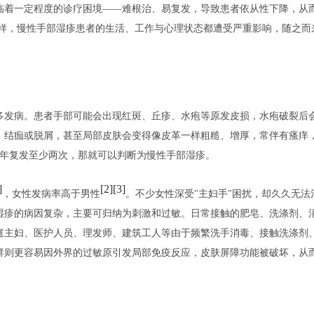
临着一定程度的诊疗困境——难根治、易复发，导致患者依从性下降，从
多样，慢性手部湿疹患者的生活、工作与心理状态都遭受严重影响，随之而
多发病。患者手部可能会出现红斑、丘疹、水疱等原发皮损，水疱破裂后
、结痂或脱屑，甚至局部皮肤会变得像皮革一样粗糙、增厚，常伴有瘙痒
每年复发至少两次，那就可以判断为慢性手部湿疹。
]
[2][3]
，女性发病率高于男性
。不少女性深受"主妇手"困扰，却久久无法
湿疹的病因复杂，主要可归纳为刺激和过敏。日常接触的肥皂、洗涤剂、
庭主妇、医护人员、理发师、建筑工人等由于频繁洗手消毒、接触洗涤剂
群则更容易因外界的过敏原引发局部免疫反应，皮肤屏障功能被破坏，从