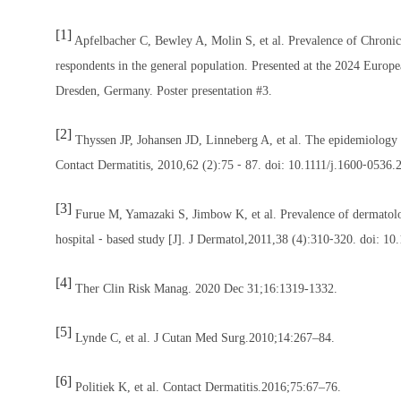
[1]
Apfelbacher C, Bewley A, Molin S, et al. Prevalence of Chronic 
respondents in the general population. Presented at the 2024 Euro
Dresden, Germany. Poster presentation #3.
[2]
Thyssen JP, Johansen JD, Linneberg A, et al. The epidemiology o
Contact Dermatitis, 2010,62 (2):75 ⁃ 87. doi: 10.1111/j.1600⁃0536.
[3]
Furue M, Yamazaki S, Jimbow K, et al. Prevalence of dermatologic
hospital ⁃ based study [J]. J Dermatol,2011,38 (4):310⁃320. doi: 1
[4]
Ther Clin Risk Manag. 2020 Dec 31;16:1319-1332.
[5]
Lynde C, et al. J Cutan Med Surg.2010;14:267–84.
[6]
Politiek K, et al. Contact Dermatitis.2016;75:67–76.