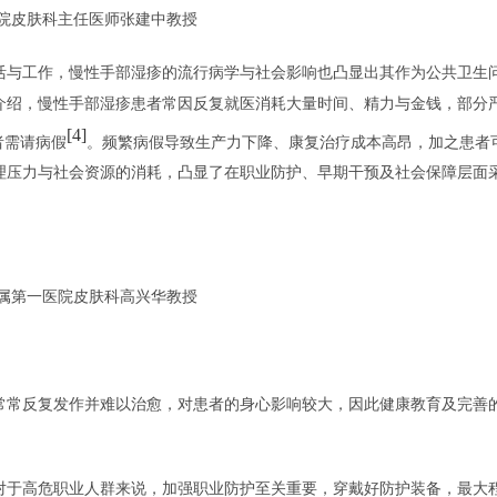
院皮肤科主任医师张建中教授
活与工作，慢性手部湿疹的流行病学与社会影响也凸显出其作为公共卫生
介绍，慢性手部湿疹患者常因反复就医消耗大量时间、精力与金钱，部分
[4]
者需请病假
。频繁病假导致生产力下降、康复治疗成本高昂，加之患者
理压力与社会资源的消耗，凸显了在职业防护、早期干预及社会保障层面
属第一医院皮肤科高兴华教授
疹常常反复发作并难以治愈，对患者的身心影响较大，因此健康教育及完善
对于高危职业人群来说，加强职业防护至关重要，穿戴好防护装备，最大