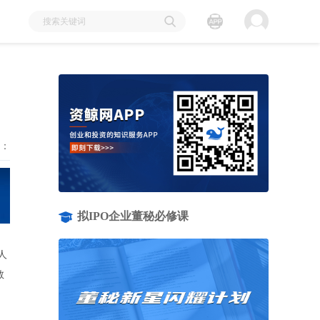
：
拟IPO企业董秘必修课
人
教