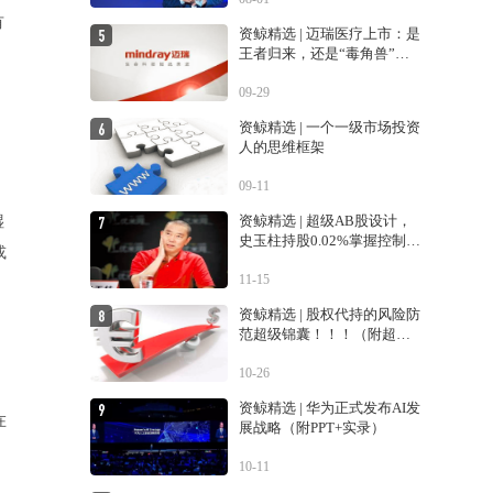
有
资鲸精选 | 迈瑞医疗上市：是
、
王者归来，还是“毒角兽”降
临？
09-29
资鲸精选 | 一个一级市场投资
人的思维框架
09-11
资鲸精选 | 超级AB股设计，
湿
史玉柱持股0.02%掌握控制权
或
的巨人交易生变
11-15
。
资鲸精选 | 股权代持的风险防
范超级锦囊！！！（附超经
典案例！！）
10-26
资鲸精选 | 华为正式发布AI发
在
展战略（附PPT+实录）
10-11