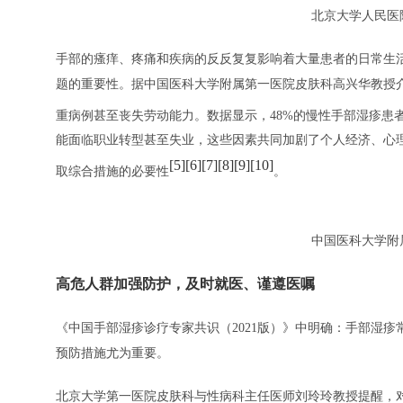
北京大学人民医
手部的瘙痒、疼痛和疾病的反反复复影响着大量患者的日常生
题的重要性。据中国医科大学附属第一医院皮肤科高兴华教授
重病例甚至丧失劳动能力。数据显示，48%的慢性手部湿疹患
能面临职业转型甚至失业，这些因素共同加剧了个人经济、心
[5][6][7][8][9][10]
取综合措施的必要性
。
中国医科大学附
高危人群加强防护，及时就医、谨遵医嘱
《中国手部湿疹诊疗专家共识（2021版）》中明确：手部湿
预防措施尤为重要。
北京大学第一医院皮肤科与性病科主任医师刘玲玲教授提醒，