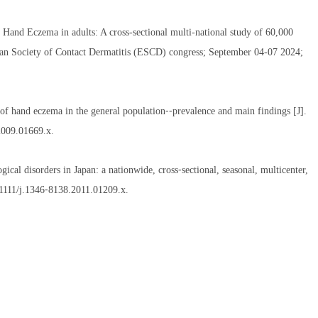
Hand Eczema in adults: A cross-sectional multi-national study of 60,000
pean Society of Contact Dermatitis (ESCD) congress; September 04-07 2024;
f hand eczema in the general population⁃⁃prevalence and main findings [J].
2009.01669.x.
al disorders in Japan: a nationwide, cross⁃sectional, seasonal, multicenter,
0.1111/j.1346⁃8138.2011.01209.x.