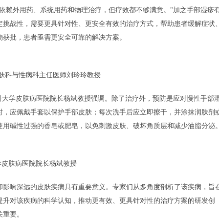
依赖外用药、系统用药和物理治疗，但疗效都不够满意。"加之手部湿疹
定挑战性，需要更具针对性、更安全有效的治疗方式，帮助患者缓解症状
物获批，患者亟需更安全可靠的解决方案。
肤科与性病科主任医师刘玲玲教授
科大学皮肤病医院院长杨斌教授强调。除了治疗外，预防是应对慢性手部
时，应佩戴手套以保护手部皮肤；每次洗手后应立即擦干，并涂抹润肤剂
使用碱性过强的香皂或肥皂，以免刺激皮肤、破坏角质层和减少油脂分泌
学皮肤病医院院长杨斌教授
却影响深远的皮肤疾病具有重要意义。专家们从多角度剖析了该疾病，旨
提升对该疾病的科学认知，推动更有效、更具针对性的治疗方案的研发创
关重要。