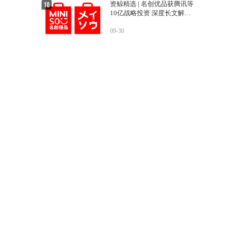
资鲸精选 | 名创优品获腾讯等
10亿战略投资 深度长文解密
运营之道
09-30