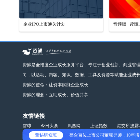
企业IPO上市通关计划
音频版 | 读
资鲸是全维度企业成长服务平台，专注于创业创新、商业管
向，以活动、内容、知识、数据、工具及资源等赋能企业成
资鲸的使命：让资本赋能企业成长
资鲸的理念：互助成长、价值共享
友情链接
雪球
今日头条
凤凰网
上证指数
港交所披露
董秘研修班
整合百位上市公司董秘导师，10年培养 
免责声明
网站