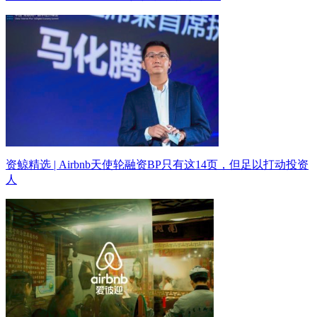
资鲸精选 | Airbnb天使轮融资BP只有这14页，但足以打动投资
人