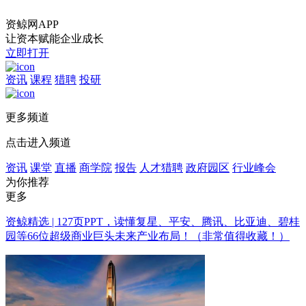
资鲸网APP
让资本赋能企业成长
立即打开
资讯
课程
猎聘
投研
更多频道
点击进入频道
资讯
课堂
直播
商学院
报告
人才猎聘
政府园区
行业峰会
为你推荐
更多
资鲸精选 | 127页PPT，读懂复星、平安、腾讯、比亚迪、碧桂
园等66位超级商业巨头未来产业布局！（非常值得收藏！）