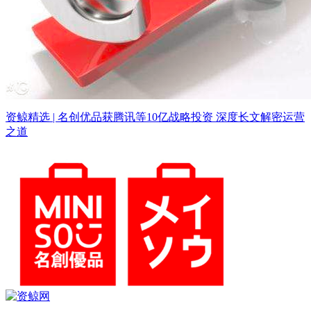
资鲸精选 | 名创优品获腾讯等10亿战略投资 深度长文解密运营
之道