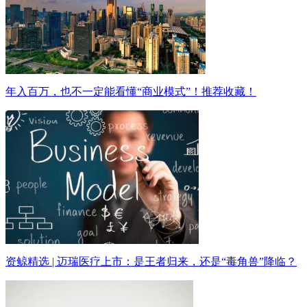
年入百万，也不一定能看懂“商业模式”！推荐收藏！
资鲸精选 | 迈瑞医疗上市：是王者归来，还是“毒角兽”降临？