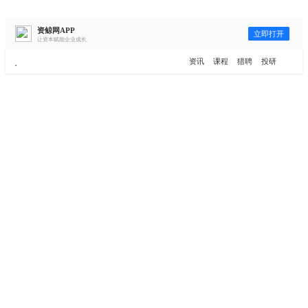
资鲸网APP
立即打开
让资本赋能企业成长
更多频道
点击进入频道
资讯
课程
猎聘
投研
资讯
课堂
直播
商学院
报告
人才猎聘
政府园区
行业峰会
为你推荐
更多
资鲸精选 | 127页PPT，读懂复
星、平安、腾讯、比亚迪、碧桂
园等66位超级商业巨头未来产业
布局！（非常值得收藏！）
年入百万，也不一定能看懂“商业
模式”！推荐收藏！
资鲸精选 | 迈瑞医疗上市：是王者
归来，还是“毒角兽”降临？