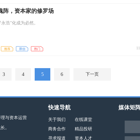
魂阵，资本家的修罗场
罗永浩”化成为必然。
11
3
4
5
6
下一页
快速导航
媒体矩
管理与资本运营
关于我们
在线课堂
成长。
商务合作
精品投研
寻求报道
资本人才