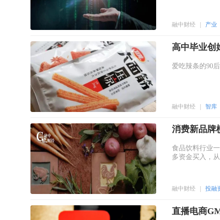
融中财经
|
产业
高中毕业创
爱吃辣条的90
融中财经
|
智库
消费新品牌
食品饮料行业一
多资金买入，从
融中财经
|
投融
直播电商G