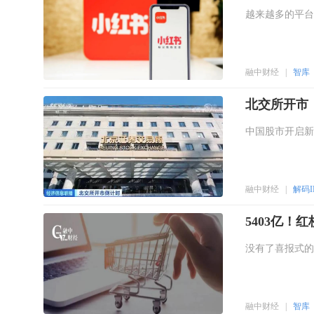
越来越多的平台
融中财经
|
智库
北交所开市
中国股市开启新
融中财经
|
解码I
5403亿！
没有了喜报式的
融中财经
|
智库