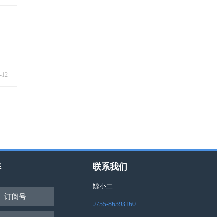
-12
阵
联系我们
鲸小二
订阅号
0755-86393160