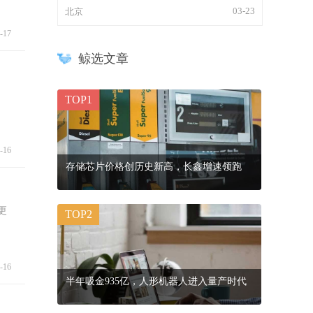
03-23
北京
-17
鲸选文章
TOP1
-16
存储芯片价格创历史新高，长鑫增速领跑
更
TOP2
-16
半年吸金935亿，人形机器人进入量产时代