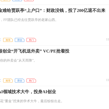
金难给贾跃亭“上户口”：财政没钱，投了200亿退不出来
，FF团队已经去往贾跃亭的老家山西。
11
C
创业“开飞机送外卖” VC/PE抢着投
你的外卖会“从天而降”。
11
C
AI领域技术大牛，投身AI创业
花“重金”挖来的学术大牛，最后纷纷出走。