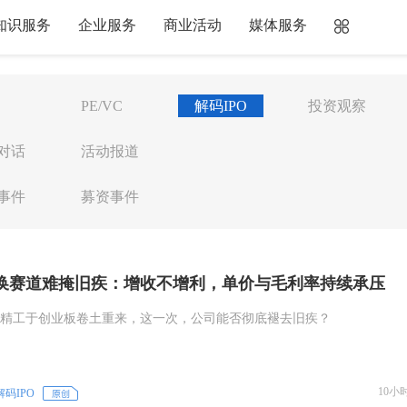
知识服务
企业服务
商业活动
媒体服务
PE/VC
解码IPO
投资观察
对话
活动报道
事件
募资事件
换赛道难掩旧疾：增收不增利，单价与毛利率持续承压
精工于创业板卷土重来，这一次，公司能否彻底褪去旧疾？
10小
解码IPO