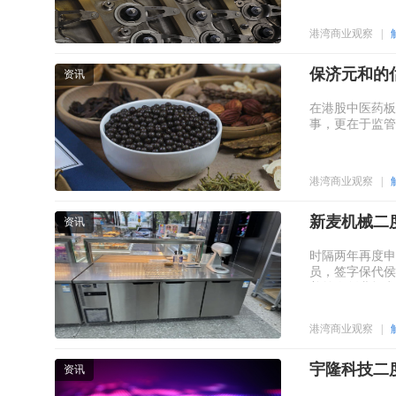
港湾商业观察
|
保济元和的
资讯
在港股中医药板
事，更在于监管
港湾商业观察
|
新麦机械二
资讯
时隔两年再度申
员，签字保代侯
着前次创业板申
点。
港湾商业观察
|
宇隆科技二度
资讯