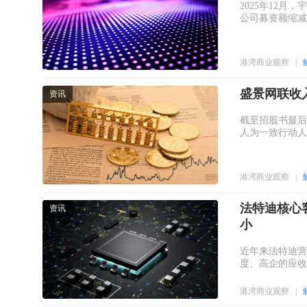
2025年12
公司募资额缩减
做好准备了吗？
港湾商业观察
|
盛景网联收
资讯
截至招股书最后实
人为一致行动人
港湾商业观察
|
法特迪核心
资讯
小
近年来法特迪营
度、高企的应收
一层乌云。
港湾商业观察
|