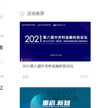
活动推荐
，公
时前
而
？
2021第八届中关村金融科技论坛
时前
12-17
北京
讧