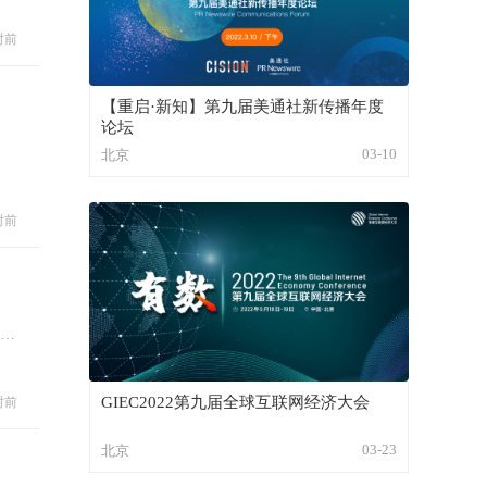
时前
【重启·新知】第九届美通社新传播年度
论坛
03-10
北京
时前
味
GIEC2022第九届全球互联网经济大会
时前
03-23
北京