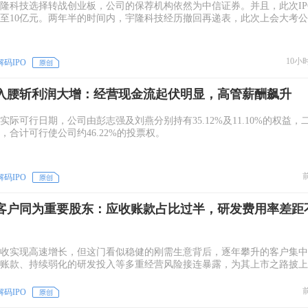
月，宇隆科技选择转战创业板，公司的保荐机构依然为中信证券。并且，此次IP
至10亿元。两年半的时间内，宇隆科技经历撤回再递表，此次上会大考
10小
解码IPO
入腰斩利润大增：经营现金流起伏明显，高管薪酬飙升
际可行日期，公司由彭志强及刘燕分别持有35.12%及11.10%的权益，
，合计可行使公司约46.22%的投票权。
解码IPO
客户同为重要股东：应收账款占比过半，研发费用率差距
收实现高速增长，但这门看似稳健的刚需生意背后，逐年攀升的客户集中
账款、持续弱化的研发投入等多重经营风险接连暴露，为其上市之路披上
解码IPO