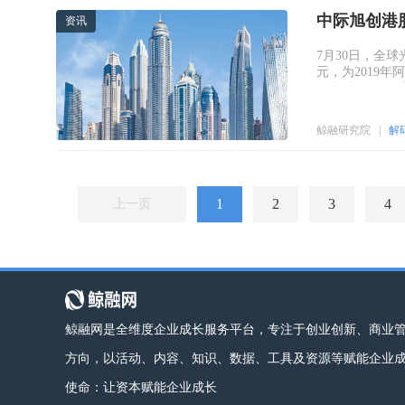
中际旭创港股
资讯
7月30日，全
元，为2019年
值突破1.2万
鲸融研究院
|
解码
1
2
3
4
上一页
鲸融网是全维度企业成长服务平台，专注于创业创新、商业
方向，以活动、内容、知识、数据、工具及资源等赋能企业
使命：让资本赋能企业成长