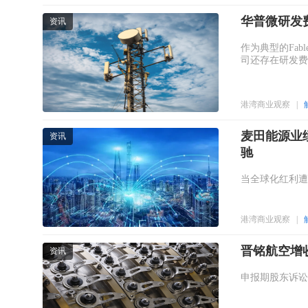
华普微研发
资讯
作为典型的Fa
司还存在研发费
港湾商业观察
|
麦田能源业
资讯
驰
当全球化红利遭
港湾商业观察
|
晋铭航空增
资讯
申报期股东诉讼