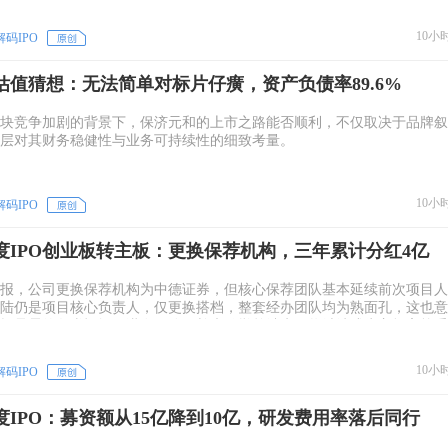
10小
解码IPO
估值猜想：无法简单对标片仔癀，资产负债率89.6%
块竞争加剧的背景下，保济元和的上市之路能否顺利，不仅取决于品牌叙
层对其财务稳健性与业务可持续性的细致考量。
10小
解码IPO
度IPO创业板转主板：更换保荐机构，三年累计分红4亿
报，公司更换保荐机构为中德证券，但核心保荐团队基本延续前次项目人
陆仍是项目核心负责人，仅更换搭档，整套经办团队均为熟面孔，这也意
报暴露的各类疑问、潜在风险，并未随撤单消失，将继续成为主板审核重
10小
解码IPO
IPO：募资额从15亿降到10亿，研发费用率落后同行