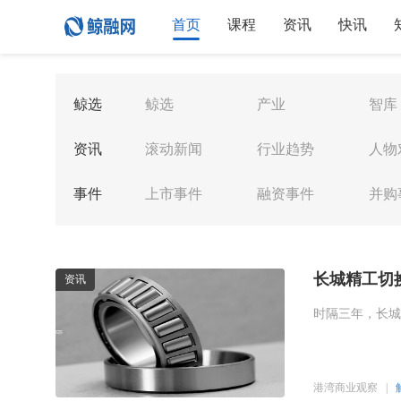
首页
课程
资讯
快讯
鲸选
鲸选
产业
智库
资讯
滚动新闻
行业趋势
人物
事件
上市事件
融资事件
并购
长城精工切
资讯
时隔三年，长城
港湾商业观察
|