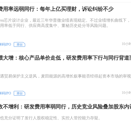
费用率远弱同行：每年上亿买理财，诉讼纠纷不少
bless芯片设计企业，最近三年华普微业绩表现稳定。不过业绩增长曲线下
用率低于同行、供应商高度集中、董秘历史处分等风险问题。
10小
解码IPO
绩大增：核心产品单价走低，研发费用率下行与同行背道
遇贸易保护主义逆风，麦田能源的高增长叙事能否经得起资本市场的审视
10小
解码IPO
收不增利：研发费用率弱同行，历史竞业风险叠加股东内
也充分证明了发行人股权稳定性、实控人管控能力存疑。