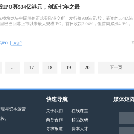
IPO募534亿港元，创近七年之最
球光模块龙头中际旭创正式登陆港交所，发行价980港元/股，募资约534亿港
阿里巴巴回港上市以来最大规模IPO。首日收跌2.04%，但首周累涨4.9%，
亿港元。33家全球顶级机构参与基石认购。
IPO
...
17
18
19
20
下一页
快速导航
媒体矩
管理与资本运营
关于我们
在线课堂
成长。
商务合作
精品投研
寻求报道
资本人才