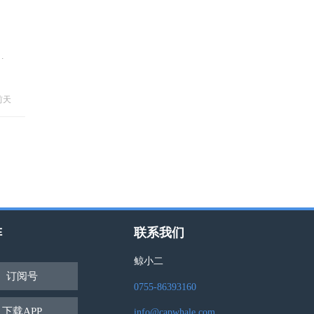
市
前天
阵
联系我们
鲸小二
订阅号
0755-86393160
下载APP
info@capwhale.com