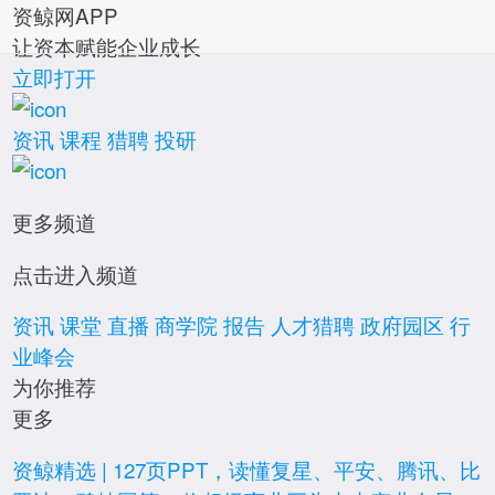
资鲸网APP
让资本赋能企业成长
资鲸网
立即打开
资讯
课程
猎聘
投研
活动
更多频道
点击进入频道
报告
资讯
课堂
直播
商学院
报告
人才猎聘
政府园区
行
业峰会
直播
为你推荐
更多
关注我们
专题推荐
大咖专栏
登录
资鲸精选 | 127页PPT，读懂复星、平安、腾讯、比
注册