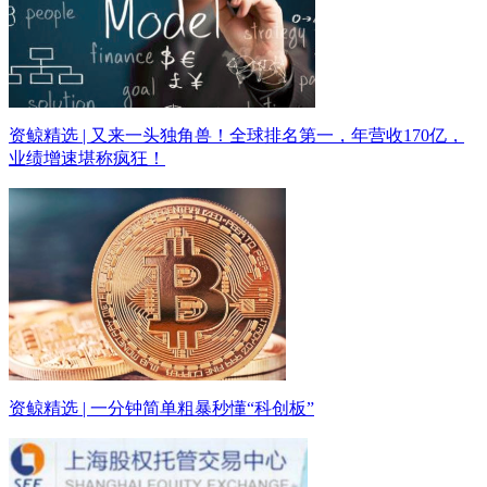
资鲸精选 | 又来一头独角兽！全球排名第一，年营收170亿，
业绩增速堪称疯狂！
资鲸精选 | 一分钟简单粗暴秒懂“科创板”