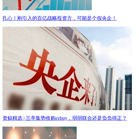
扎心！刚引入的百亿战略投资方，可能是个假央企！
资鲸精选 | 兰亭集势收购ezbuy，弱弱联合还是负负得正？