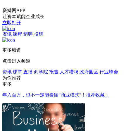
资鲸网APP
让资本赋能企业成长
立即打开
资讯
课程
猎聘
投研
更多频道
点击进入频道
资讯
课堂
直播
商学院
报告
人才猎聘
政府园区
行业峰会
为你推荐
更多
年入百万，也不一定能看懂“商业模式”！推荐收藏！